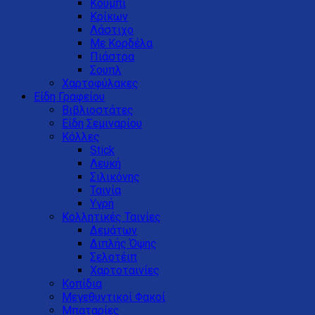
Κουμπί
Κρίκων
Λάστιχο
Με Κορδέλα
Πιάστρα
Σουπλ
Χαρτοφύλακες
Είδη Γραφείου
Βιβλιοστάτες
Είδη Σεμιναρίου
Κόλλες
Stick
Λευκή
Σιλικόνης
Ταινία
Υγρή
Κολλητικές Ταινίες
Δεμάτων
Διπλής Όψης
Σελοτέιπ
Χαρτοταινίες
Κοπίδια
Μεγεθυντικοί Φακοί
Μπαταρίες