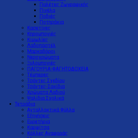
Παλέτες Ζωγραφικής
Πινέλα
Ποδιές
Ποτηράκια
Κασετίνες
Κηρομπογιές
Κιμωλίες
Λαδοπαστέλ
Μαρκαδόροι
Νεροχρώματα
Ξυλομπογιές
ΠΑΓΟΥΡΙΑ-ΦΑΓΗΤΟΔΟΧΕΙΑ
Τέμπερες
Τσάντες Σχεδίου
Τσάντες-Σακίδια
Χρώματα Λαδιού
Ψαλίδια Σχολικά
Τετράδια
Ανταλλακτικά Φύλλα
Εξηγήσεις
Ευρετήρια
Καρφίτσα
Κόλλες Αναφοράς