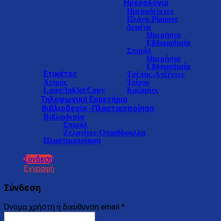
Ημερολόγια
Ημεροδείκτες
Πλάνα-Planner
Δεμένα
Ημερήσια
Εβδομαδιαία
Σπιράλ
Ημερήσια
Εβδομαδιαία
Ετικέτες
Τσέπης-Ατζέντες
Χειρός
Τοίχου
Laser/Inkjet/Copy
Καζαμίες
Τηλεφωνικά Ευρετήρια
Βιβλιοδεσία -Πλαστικοποίηση
Βιβλιοδεσία
Σπιράλ
Ζελατίνες-Οπισθόφυλλα
Πλαστικοποίηση
Σύνδεση
Εγγραφή
Σύνδεση
Όνομα χρήστη ή διεύθυνση email
*