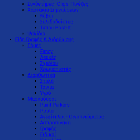
Συνδετήρες -Clips-Πινέζες
Χαρτάκια Σημειώσεων
Κύβοι
Σελιδοδείκτες
Τύπου Post-It
Ψαλίδια
Είδη Γραφής & Διόρθωσης
Γόμες
Fancy
Λευκές
Σχεδίου
Χρωματιστές
Διορθωτικά
Στυλό
Ταινία
Υγρό
Μαρκαδόροι
Paint Parkers
Poster
Ανεξίτηλοι - Οινοπνεύματος
Ασπροπίνακα
Γραφής
Ειδικοί