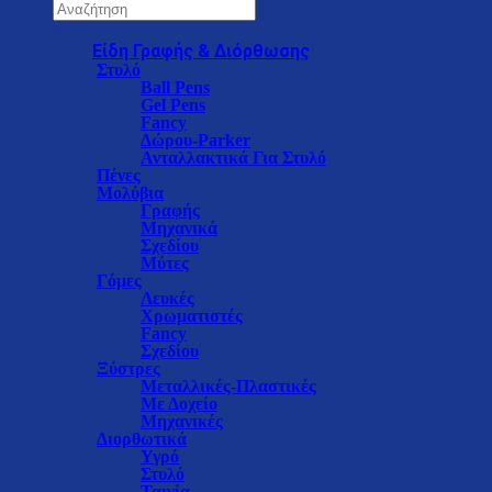
×
Είδη Γραφής & Διόρθωσης
Στυλό
Ball Pens
Gel Pens
Fancy
Δώρου-Parker
Ανταλλακτικά Για Στυλό
Πένες
Μολύβια
Γραφής
Μηχανικά
Σχεδίου
Μύτες
Γόμες
Λευκές
Χρωματιστές
Fancy
Σχεδίου
Ξύστρες
Μεταλλικές-Πλαστικές
Με Δοχείο
Μηχανικές
Διορθωτικά
Υγρό
Στυλό
Ταινία