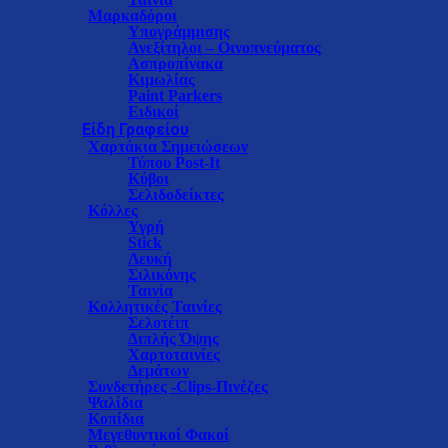
Μαρκαδόροι
Υπογράμμισης
Ανεξίτηλοι – Οινοπνεύματος
Ασπροπίνακα
Κιμωλίας
Paint Parkers
Ειδικοί
Είδη Γραφείου
Χαρτάκια Σημειώσεων
Τύπου Post-It
Κύβοι
Σελιδοδείκτες
Κόλλες
Υγρή
Stick
Λευκή
Σιλικόνης
Ταινία
Κολλητικές Ταινίες
Σελοτέιπ
Διπλής Όψης
Χαρτοταινίες
Δεμάτων
Συνδετήρες -Clips-Πινέζες
Ψαλίδια
Κοπίδια
Μεγεθυντικοί Φακοί