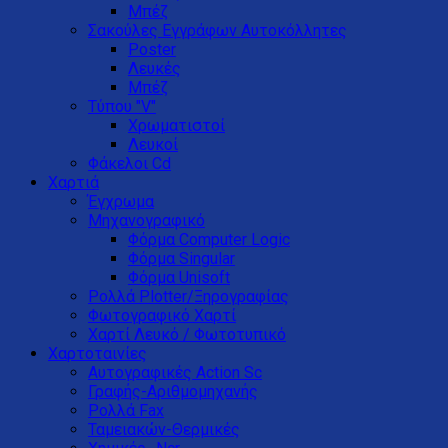
Μπέζ
Σακούλες Εγγράφων Αυτοκόλλητες
Poster
Λευκές
Μπέζ
Τύπου "V"
Xρωματιστοί
Λευκοί
Φάκελοι Cd
Χαρτιά
Έγχρωμα
Μηχανογραφικό
Φόρμα Computer Logic
Φόρμα Singular
Φόρμα Unisoft
Ρολλά Plotter/Ξηρογραφίας
Φωτογραφικό Χαρτί
Χαρτί Λευκό / Φωτοτυπικό
Χαρτοταινίες
Αυτογραφικές Action Sc
Γραφής-Αριθμομηχανής
Ρολλά Fax
Ταμειακών-Θερμικές