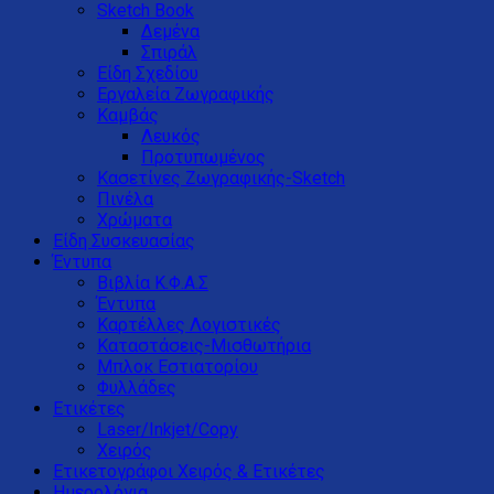
Sketch Book
Δεμένα
Σπιράλ
Είδη Σχεδίου
Εργαλεία Ζωγραφικής
Καμβάς
Λευκός
Προτυπωμένος
Κασετίνες Ζωγραφικής-Sketch
Πινέλα
Χρώματα
Είδη Συσκευασίας
Έντυπα
Βιβλία Κ.Φ.Α.Σ
Έντυπα
Καρτέλλες Λογιστικές
Καταστάσεις-Μισθωτήρια
Μπλοκ Εστιατορίου
Φυλλάδες
Ετικέτες
Laser/Inkjet/Copy
Χειρός
Ετικετογράφοι Χειρός & Ετικέτες
Ημερολόγια