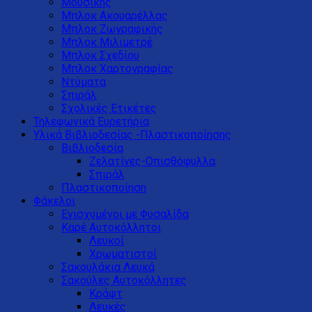
Μουσικής
Μπλοκ Ακουαρέλλας
Μπλοκ Ζωγραφικής
Μπλοκ Μιλιμετρέ
Μπλοκ Σχεδίου
Μπλοκ Χαρτογραφίας
Ντύματα
Σπιράλ
Σχολικές Ετικέτες
Τηλεφωνικά Ευρετήρια
Υλικά Βιβλιοδεσίας -Πλαστικοποίησης
Βιβλιοδεσία
Ζελατίνες-Οπισθόφυλλα
Σπιράλ
Πλαστικοποίηση
Φάκελοι
Ενισχυμένοι με Φυσαλίδα
Καρέ Αυτοκόλλητοι
Λευκοί
Χρωματιστοί
Σακουλάκια Λευκά
Σακούλες Αυτοκόλλητες
Κράφτ
Λευκές