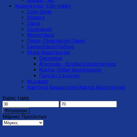
Χημικές- Ncr
Χειροτεχνίες-Είδη Hobby
Color Spray
Stickers
Ζάρια
Ζωγραφική
Μαγνητάκια
Πηλός-Πλαστελίνη-Γύψος
Σφραγιδάκια Παιδικά
Υλικά Χειροτεχνίας
Decoration
Αξεσουάρ - Εργαλεία Χειροτεχνίας
Κόλλες Glitter-Xρυσόσκονες
Πιστόλι Σιλικόνης
Φλογέρες
Χαρτόνια Χρωματιστά-Χαρτιά Χειροτεχνίας
Ευρος τιμης
Φιλτράρισμα
Μάρκες Προϊόντων