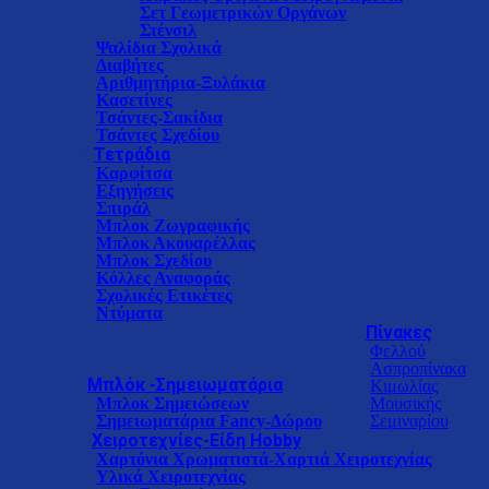
Σετ Γεωμετρικών Οργάνων
Στένσιλ
Ψαλίδια Σχολικά
Διαβήτες
Αριθμητήρια-Ξυλάκια
Κασετίνες
Τσάντες-Σακίδια
Τσάντες Σχεδίου
Τετράδια
Καρφίτσα
Εξηγήσεις
Σπιράλ
Μπλοκ Ζωγραφικής
Μπλοκ Ακουαρέλλας
Μπλοκ Σχεδίου
Κόλλες Αναφοράς
Σχολικές Ετικέτες
Ντύματα
Πίνακες
Φελλού
Ασπροπίνακα
Μπλόκ -Σημειωματάρια
Κιμωλίας
Μπλοκ Σημειώσεων
Μουσικής
Σημειωματάρια Fancy-Δώρου
Σεμιναρίου
Χειροτεχνίες-Είδη Hobby
Χαρτόνια Χρωματιστά-Χαρτιά Χειροτεχνίας
Υλικά Χειροτεχνίας