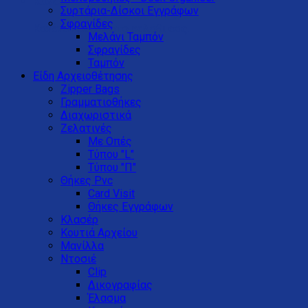
Καλάθι
Συρτάρια-Δίσκοι Eγγράφων
Σφραγίδες
Κανένα προϊόν στο καλάθι σας.
Μελάνι Ταμπόν
Σφραγίδες
Ταμπόν
Είδη Αρχειοθέτησης
Zipper Bags
Γραμματιοθήκες
Διαχωριστικά
Ζελατινές
Με Οπές
Τύπου "L"
Τύπου "Π"
Θήκες Pvc
Card Visit
Θήκες Εγγράφων
Κλασέρ
Κουτιά Αρχείου
Μανίλλα
Ντοσιέ
Clip
Δικογραφίας
Έλασμα