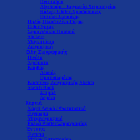
Decoration
Αξεσουάρ – Εργαλεία Χειροτεχνίας
Κόλλες Glitter-Xρυσόσκονες
Πιστόλι Σιλικόνης
Πηλός-Πλαστελίνη-Γύψος
Color Spray
Σφραγιδάκια Παιδικά
Stickers
Μαγνητάκια
Ζωγραφική
Είδη Ζωγραφικής
Πινέλα
Χρώματα
Καμβάς
Λευκός
Προτυπωμένος
Κασετίνες Ζωγραφικής-Sketch
Sketch Book
Σπιράλ
Δεμένα
Χαρτιά
Χαρτί Λευκό / Φωτοτυπικό
Έγχρωμα
Μηχανογραφικό
Ρολλά Plotter/Ξηρογραφίας
Έντυπα
Έντυπα
Μπλοκ Εστιατορίου