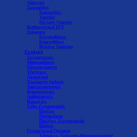
Λάστιχα
Σφραγίδες
Σφραγίδες
Ταμπόν
Μελάνι Ταμπόν
Καθαριστικά Η/Υ
Διάφορα
Κλειδοθήκες
Καρτοθήκη
Βελόνα Ταμείου
Σχολικά
Ξυλομπογιές
Μαρκαδόροι
Νεροχρώματα
Τέμπερες
Ακρυλικά
Χρώματα Λαδιού
Δακτυλομπογιές
Κηρομπογιές
Λαδοπαστέλ
Κιμωλίες
Είδη Ζωγραφικής
Πινέλα
Ποτηράκια
Παλέτες Ζωγραφικής
Ποδιές
Γεωμετρικά Όργανα
Χάρακες-Τρίγωνα-Μοιρογνωμόνια