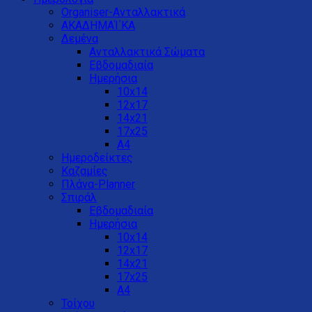
Organiser-Ανταλλακτικά
ΑΚΑΔΗΜΑΊ΄ΚΑ
Δεμένα
Ανταλλακτικά Σώματα
Εβδομαδιαία
Ημερήσια
10x14
12x17
14x21
17x25
Α4
Ημεροδείκτες
Καζαμίες
Πλάνα-Planner
Σπιράλ
Εβδομαδιαία
Ημερήσια
10x14
12x17
14x21
17x25
Α4
Τοίχου