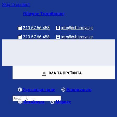
Skip to content
Οδηγιες Τοποθεσιας
Ωραριο λειτουργιας
210 57 66 458
info@bibliosyn.gr
210 57 66 458
info@bibliosyn.gr
ΟΛΑ ΤΑ ΠΡΟΪΟΝΤΑ
Σχετικά με εμάς
Επικοινωνία
Κατάλογοι
Μάρκες
×