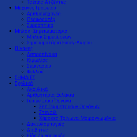
Τσέπης-Ατζέντες
Μηχανές Γραφείου
Αριθμομηχανές
Περφορατέρ
Συρραπτικά
Μπλόκ -Σημειωματάρια
Μπλοκ Σημειώσεων
Σημειωματάρια Fancy-Δώρου
Πίνακες
Ασπροπίνακα
Κιμωλίας
Σεμιναρίου
Φελλού
ΣΗΜΑΙΕΣ
Σχολικά
Ακρυλικά
Αριθμητήρια-Ξυλάκια
Γεωμετρικά Όργανα
Σετ Γεωμετρικών Οργάνων
Στένσιλ
Χάρακες-Τρίγωνα-Μοιρογνωμόνια
Δακτυλομπογιές
Διαβήτες
Είδη Ζωγραφικής