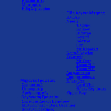
Βιβλιοστάτες
Μπαταρίες
Είδη Σεμιναρίου
Είδη Αρχειοθέτησης
Κλασέρ
Ντοσιέ
Έλασμα
Κρίκων
Πιάστρα
Κουμπί
Λάστιχο
Clip
Με Κορδέλα
Κουτιά Αρχείου
Ζελατινές
Με Οπές
Τύπου “L”
Τύπου “Π”
Διαχωριστικά
Γραμματιοθήκες
Μηχανές Γραφείου
Θήκες Pvc
Συρραπτικά
Card Visit
Περφορατέρ
Θήκες Εγγράφων
Αριθμομηχανές
Zipper Bags
Oργάνωση Γραφείου
Συρτάρια-Δίσκοι Eγγράφων
Μολυβοθήκες – Desk Organiser
Δακτυλοβρεχτήρες