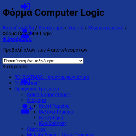
Φόρμα Computer Logic
Αρχική σελίδα
/
Κατάστημα
/
Χαρτιά
/
Μηχανογραφικό
/
Φόρμα Computer Logic
Φιλτράρισμα
Προβολή όλων των 4 αποτελεσμάτων
Κανένα προϊόν στο καλάθι σας.
Κατηγορίες
"CHRISTMAS - Χριστουγεννιάτικα
"Halloween"
Oργάνωση Γραφείου
Δακτυλοβρεχτήρες
Διάφορα
Kουτί Ταμείου
Βελόνα Ταμείου
Καρτοθήκη
Κλειδοθήκες
Λάστιχα
Μολυβοθήκες - Desk Organiser