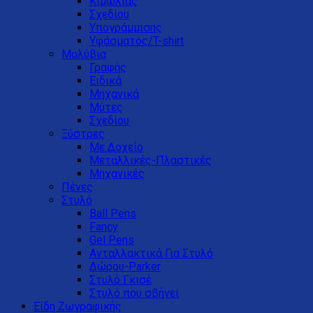
Κιμωλίας
Σχεδίου
Υπογράμμισης
Υφάσματος/T-shirt
Μολύβια
Γραφής
Ειδικά
Μηχανικά
Μύτες
Σχεδίου
Ξύστρες
Με Δοχείο
Μεταλλικές-Πλαστικές
Μηχανικές
Πένες
Στυλό
Ball Pens
Fancy
Gel Pens
Ανταλλακτικά Για Στυλό
Δώρου-Parker
Στυλό Γκισέ
Στυλό που σβήνει
Είδη Ζωγραφικής