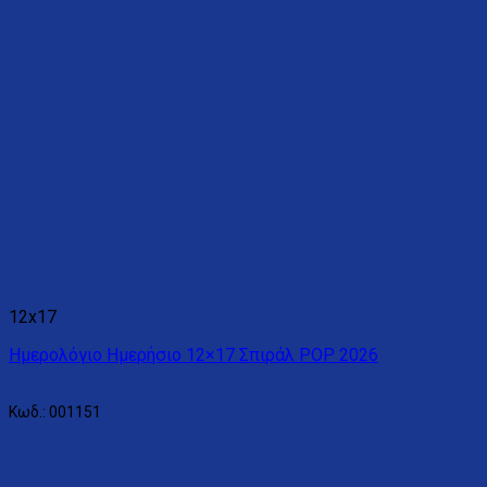
12x17
Ημερολόγιο Ημερήσιο 12×17 Σπιράλ POP 2026
Διαβάστε περισσότερα
Κωδ.: 001151