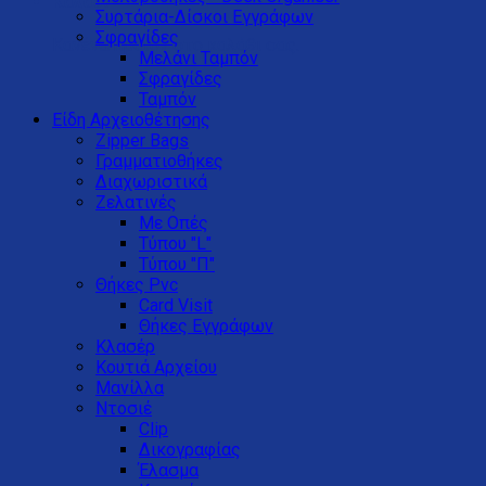
Καλάθι
Συρτάρια-Δίσκοι Eγγράφων
Σφραγίδες
Κανένα προϊόν στο καλάθι σας.
Μελάνι Ταμπόν
Σφραγίδες
Ταμπόν
Είδη Αρχειοθέτησης
Zipper Bags
Γραμματιοθήκες
Διαχωριστικά
Ζελατινές
Με Οπές
Τύπου "L"
Τύπου "Π"
Θήκες Pvc
Card Visit
Θήκες Εγγράφων
Κλασέρ
Κουτιά Αρχείου
Μανίλλα
Ντοσιέ
Clip
Δικογραφίας
Έλασμα