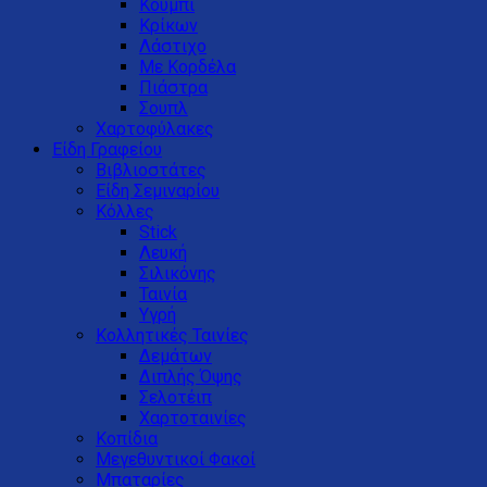
Κουμπί
Κρίκων
Λάστιχο
Με Κορδέλα
Πιάστρα
Σουπλ
Χαρτοφύλακες
Είδη Γραφείου
Βιβλιοστάτες
Είδη Σεμιναρίου
Κόλλες
Stick
Λευκή
Σιλικόνης
Ταινία
Υγρή
Κολλητικές Ταινίες
Δεμάτων
Διπλής Όψης
Σελοτέιπ
Χαρτοταινίες
Κοπίδια
Μεγεθυντικοί Φακοί
Μπαταρίες