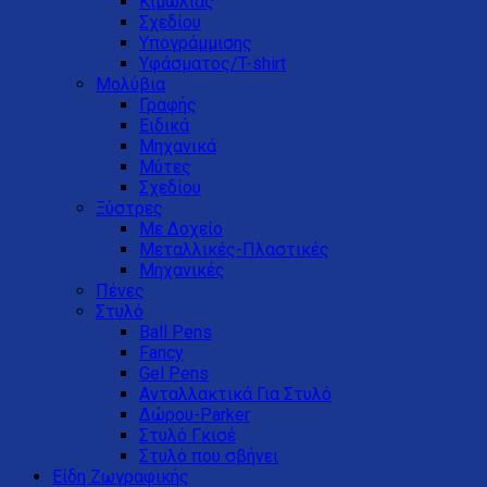
Κιμωλίας
Σχεδίου
Υπογράμμισης
Υφάσματος/T-shirt
Μολύβια
Γραφής
Ειδικά
Μηχανικά
Μύτες
Σχεδίου
Ξύστρες
Με Δοχείο
Μεταλλικές-Πλαστικές
Μηχανικές
Πένες
Στυλό
Ball Pens
Fancy
Gel Pens
Ανταλλακτικά Για Στυλό
Δώρου-Parker
Στυλό Γκισέ
Στυλό που σβήνει
Είδη Ζωγραφικής