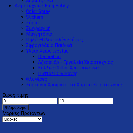
Χημικές- Ncr
Χειροτεχνίες-Είδη Hobby
Color Spray
Stickers
Ζάρια
Ζωγραφική
Μαγνητάκια
Πηλός-Πλαστελίνη-Γύψος
Σφραγιδάκια Παιδικά
Υλικά Χειροτεχνίας
Decoration
Αξεσουάρ - Εργαλεία Χειροτεχνίας
Κόλλες Glitter-Xρυσόσκονες
Πιστόλι Σιλικόνης
Φλογέρες
Χαρτόνια Χρωματιστά-Χαρτιά Χειροτεχνίας
Ευρος τιμης
Φιλτράρισμα
Μάρκες Προϊόντων