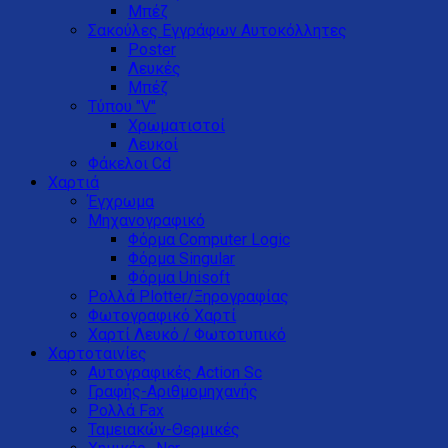
Μπέζ
Σακούλες Εγγράφων Αυτοκόλλητες
Poster
Λευκές
Μπέζ
Τύπου "V"
Xρωματιστοί
Λευκοί
Φάκελοι Cd
Χαρτιά
Έγχρωμα
Μηχανογραφικό
Φόρμα Computer Logic
Φόρμα Singular
Φόρμα Unisoft
Ρολλά Plotter/Ξηρογραφίας
Φωτογραφικό Χαρτί
Χαρτί Λευκό / Φωτοτυπικό
Χαρτοταινίες
Αυτογραφικές Action Sc
Γραφής-Αριθμομηχανής
Ρολλά Fax
Ταμειακών-Θερμικές