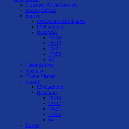
Organiser-Ανταλλακτικά
ΑΚΑΔΗΜΑΊ΄ΚΑ
Δεμένα
Ανταλλακτικά Σώματα
Εβδομαδιαία
Ημερήσια
10x14
12x17
14x21
17x25
Α4
Ημεροδείκτες
Καζαμίες
Πλάνα-Planner
Σπιράλ
Εβδομαδιαία
Ημερήσια
10x14
12x17
14x21
17x25
Α4
Τοίχου