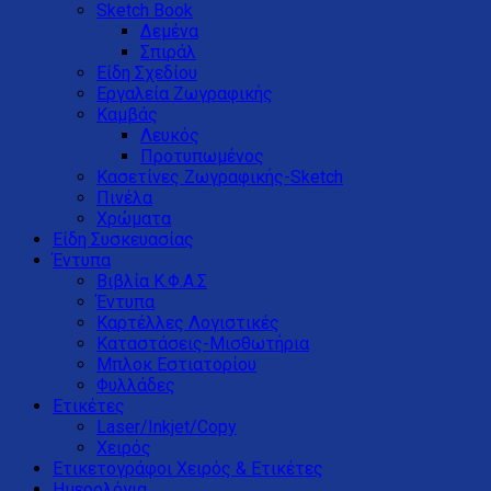
Sketch Book
Δεμένα
Σπιράλ
Είδη Σχεδίου
Εργαλεία Ζωγραφικής
Καμβάς
Λευκός
Προτυπωμένος
Κασετίνες Ζωγραφικής-Sketch
Πινέλα
Χρώματα
Είδη Συσκευασίας
Έντυπα
Βιβλία Κ.Φ.Α.Σ
Έντυπα
Καρτέλλες Λογιστικές
Καταστάσεις-Μισθωτήρια
Μπλοκ Εστιατορίου
Φυλλάδες
Ετικέτες
Laser/Inkjet/Copy
Χειρός
Ετικετογράφοι Χειρός & Ετικέτες
Ημερολόγια