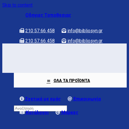
Skip to content
Οδηγιες Τοποθεσιας
Ωραριο λειτουργιας
210 57 66 458
info@bibliosyn.gr
210 57 66 458
info@bibliosyn.gr
ΟΛΑ ΤΑ ΠΡΟΪΟΝΤΑ
Σχετικά με εμάς
Επικοινωνία
Κατάλογοι
Μάρκες
×