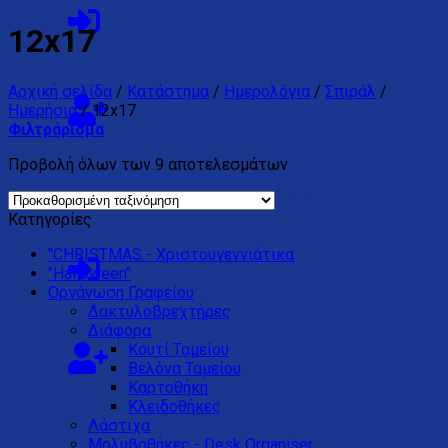
12x17
Αρχική σελίδα
/
Κατάστημα
/
Ημερολόγια
/
Σπιράλ
/
Ημερήσια
/
12x17
Φιλτράρισμα
Προβολή όλων των 9 αποτελεσμάτων
Κανένα προϊόν στο καλάθι σας.
Κατηγορίες
"CHRISTMAS - Χριστουγεννιάτικα
"Halloween"
Oργάνωση Γραφείου
Δακτυλοβρεχτήρες
Διάφορα
Kουτί Ταμείου
Βελόνα Ταμείου
Καρτοθήκη
Κλειδοθήκες
Λάστιχα
Μολυβοθήκες - Desk Organiser