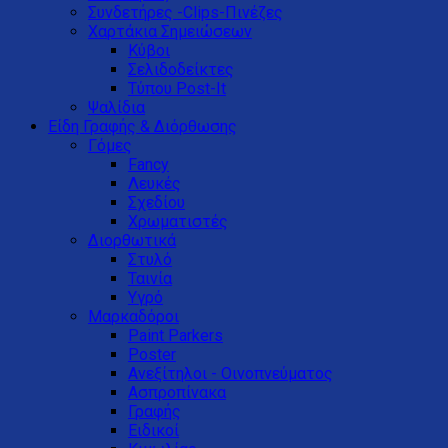
Συνδετήρες -Clips-Πινέζες
Χαρτάκια Σημειώσεων
Κύβοι
Σελιδοδείκτες
Τύπου Post-It
Ψαλίδια
Είδη Γραφής & Διόρθωσης
Γόμες
Fancy
Λευκές
Σχεδίου
Χρωματιστές
Διορθωτικά
Στυλό
Ταινία
Υγρό
Μαρκαδόροι
Paint Parkers
Poster
Ανεξίτηλοι - Οινοπνεύματος
Ασπροπίνακα
Γραφής
Ειδικοί