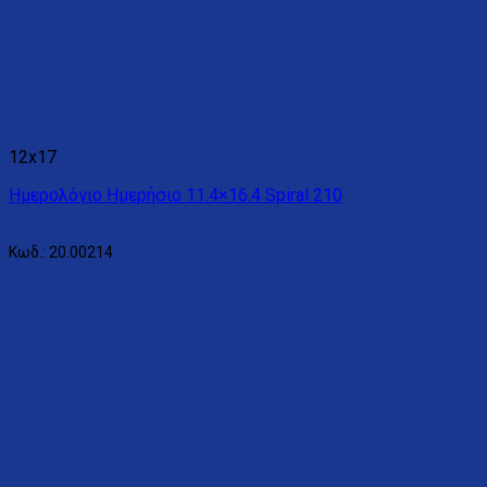
12x17
Ημερολόγιο Ημερήσιο 11.4×16.4 Spiral 210
Διαβάστε περισσότερα
Κωδ.: 20.00214