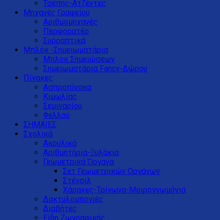
Τσέπης-Ατζέντες
Μηχανές Γραφείου
Αριθμομηχανές
Περφορατέρ
Συρραπτικά
Μπλόκ -Σημειωματάρια
Μπλοκ Σημειώσεων
Σημειωματάρια Fancy-Δώρου
Πίνακες
Ασπροπίνακα
Κιμωλίας
Σεμιναρίου
Φελλού
ΣΗΜΑΙΕΣ
Σχολικά
Ακρυλικά
Αριθμητήρια-Ξυλάκια
Γεωμετρικά Όργανα
Σετ Γεωμετρικών Οργάνων
Στένσιλ
Χάρακες-Τρίγωνα-Μοιρογνωμόνια
Δακτυλομπογιές
Διαβήτες
Είδη Ζωγραφικής