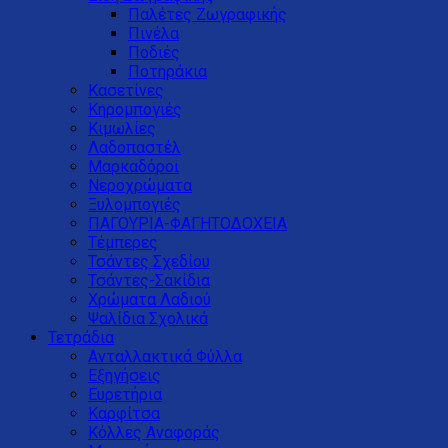
Παλέτες Ζωγραφικής
Πινέλα
Ποδιές
Ποτηράκια
Κασετίνες
Κηρομπογιές
Κιμωλίες
Λαδοπαστέλ
Μαρκαδόροι
Νεροχρώματα
Ξυλομπογιές
ΠΑΓΟΥΡΙΑ-ΦΑΓΗΤΟΔΟΧΕΙΑ
Τέμπερες
Τσάντες Σχεδίου
Τσάντες-Σακίδια
Χρώματα Λαδιού
Ψαλίδια Σχολικά
Τετράδια
Ανταλλακτικά Φύλλα
Εξηγήσεις
Ευρετήρια
Καρφίτσα
Κόλλες Αναφοράς