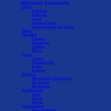
Είδη Γραφής & Διόρθωσης
Στυλό
Ball Pens
Gel Pens
Fancy
Δώρου-Parker
Ανταλλακτικά Για Στυλό
Πένες
Μολύβια
Γραφής
Μηχανικά
Σχεδίου
Μύτες
Γόμες
Λευκές
Χρωματιστές
Fancy
Σχεδίου
Ξύστρες
Μεταλλικές-Πλαστικές
Με Δοχείο
Μηχανικές
Διορθωτικά
Υγρό
Στυλό
Ταινία
Μαρκαδόροι
Υπογράμμισης