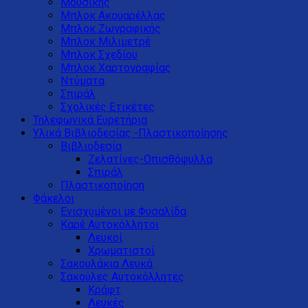
Μουσικής
Μπλοκ Ακουαρέλλας
Μπλοκ Ζωγραφικής
Μπλοκ Μιλιμετρέ
Μπλοκ Σχεδίου
Μπλοκ Χαρτογραφίας
Ντύματα
Σπιράλ
Σχολικές Ετικέτες
Τηλεφωνικά Ευρετήρια
Υλικά Βιβλιοδεσίας -Πλαστικοποίησης
Βιβλιοδεσία
Ζελατίνες-Οπισθόφυλλα
Σπιράλ
Πλαστικοποίηση
Φάκελοι
Ενισχυμένοι με Φυσαλίδα
Καρέ Αυτοκόλλητοι
Λευκοί
Χρωματιστοί
Σακουλάκια Λευκά
Σακούλες Αυτοκόλλητες
Κράφτ
Λευκές