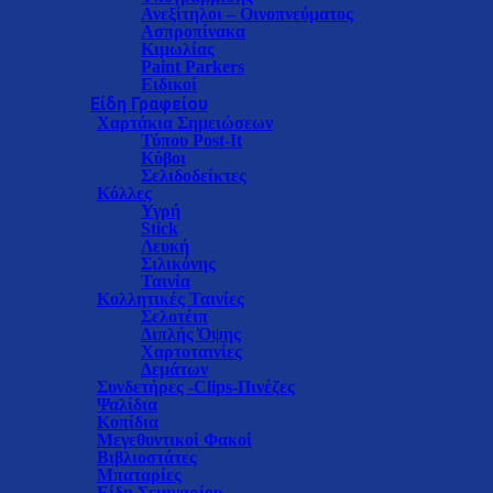
Ανεξίτηλοι – Οινοπνεύματος
Ασπροπίνακα
Κιμωλίας
Paint Parkers
Ειδικοί
Είδη Γραφείου
Χαρτάκια Σημειώσεων
Τύπου Post-It
Κύβοι
Σελιδοδείκτες
Κόλλες
Υγρή
Stick
Λευκή
Σιλικόνης
Ταινία
Κολλητικές Ταινίες
Σελοτέιπ
Διπλής Όψης
Χαρτοταινίες
Δεμάτων
Συνδετήρες -Clips-Πινέζες
Ψαλίδια
Κοπίδια
Μεγεθυντικοί Φακοί
Βιβλιοστάτες
Μπαταρίες
Είδη Σεμιναρίου