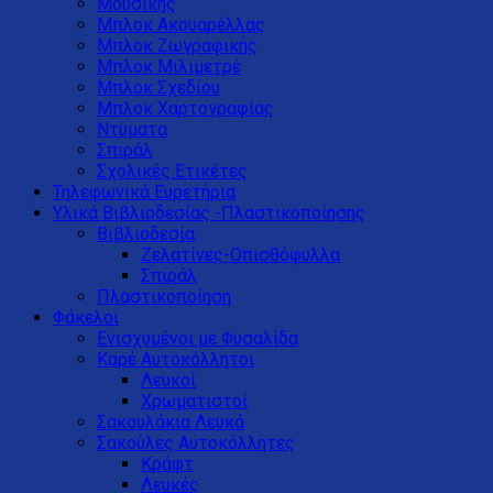
Μουσικής
Μπλοκ Ακουαρέλλας
Μπλοκ Ζωγραφικής
Μπλοκ Μιλιμετρέ
Μπλοκ Σχεδίου
Μπλοκ Χαρτογραφίας
Ντύματα
Σπιράλ
Σχολικές Ετικέτες
Τηλεφωνικά Ευρετήρια
Υλικά Βιβλιοδεσίας -Πλαστικοποίησης
Βιβλιοδεσία
Ζελατίνες-Οπισθόφυλλα
Σπιράλ
Πλαστικοποίηση
Φάκελοι
Ενισχυμένοι με Φυσαλίδα
Καρέ Αυτοκόλλητοι
Λευκοί
Χρωματιστοί
Σακουλάκια Λευκά
Σακούλες Αυτοκόλλητες
Κράφτ
Λευκές