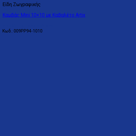
Είδη Ζωγραφικής
Καμβάς Mini 10×10 με Καβαλέτο Artix
Διαβάστε περισσότερα
Κωδ.: 009PP94-1010