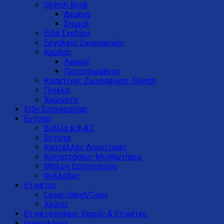
Sketch Book
Δεμένα
Σπιράλ
Είδη Σχεδίου
Εργαλεία Ζωγραφικής
Καμβάς
Λευκός
Προτυπωμένος
Κασετίνες Ζωγραφικής-Sketch
Πινέλα
Χρώματα
Είδη Συσκευασίας
Έντυπα
Βιβλία Κ.Φ.Α.Σ
Έντυπα
Καρτέλλες Λογιστικές
Καταστάσεις-Μισθωτήρια
Μπλοκ Εστιατορίου
Φυλλάδες
Ετικέτες
Laser/Inkjet/Copy
Χειρός
Ετικετογράφοι Χειρός & Ετικέτες
Ημερολόγια