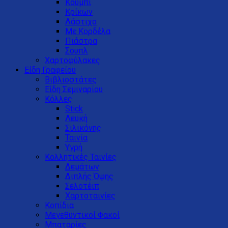
Κουμπί
Κρίκων
Λάστιχο
Με Κορδέλα
Πιάστρα
Σουπλ
Χαρτοφύλακες
Είδη Γραφείου
Βιβλιοστάτες
Είδη Σεμιναρίου
Κόλλες
Stick
Λευκή
Σιλικόνης
Ταινία
Υγρή
Κολλητικές Ταινίες
Δεμάτων
Διπλής Όψης
Σελοτέιπ
Χαρτοταινίες
Κοπίδια
Μεγεθυντικοί Φακοί
Μπαταρίες