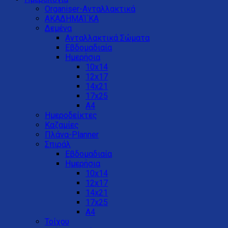
Organiser-Ανταλλακτικά
ΑΚΑΔΗΜΑΊ΄ΚΑ
Δεμένα
Ανταλλακτικά Σώματα
Εβδομαδιαία
Ημερήσια
10x14
12x17
14x21
17x25
Α4
Ημεροδείκτες
Καζαμίες
Πλάνα-Planner
Σπιράλ
Εβδομαδιαία
Ημερήσια
10x14
12x17
14x21
17x25
Α4
Τοίχου