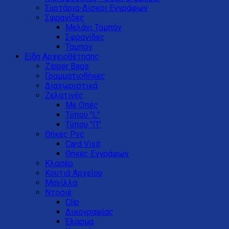
Καλάθι
Συρτάρια-Δίσκοι Eγγράφων
Σφραγίδες
Κανένα προϊόν στο καλάθι σας.
Μελάνι Ταμπόν
Σφραγίδες
Ταμπόν
Είδη Αρχειοθέτησης
Zipper Bags
Γραμματιοθήκες
Διαχωριστικά
Ζελατινές
Με Οπές
Τύπου "L"
Τύπου "Π"
Θήκες Pvc
Card Visit
Θήκες Εγγράφων
Κλασέρ
Κουτιά Αρχείου
Μανίλλα
Ντοσιέ
Clip
Δικογραφίας
Έλασμα