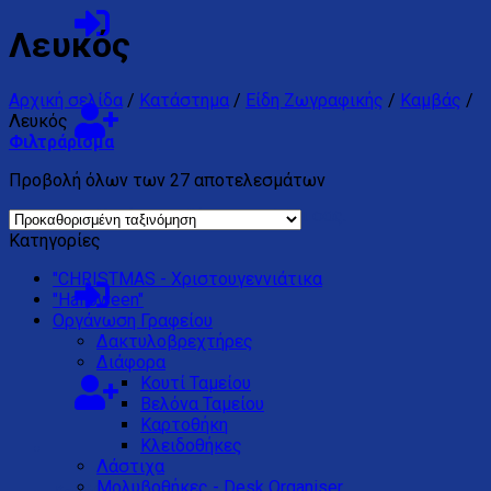
Λευκός
Αρχική σελίδα
/
Κατάστημα
/
Είδη Ζωγραφικής
/
Καμβάς
/
Λευκός
Φιλτράρισμα
Προβολή όλων των 27 αποτελεσμάτων
Κανένα προϊόν στο καλάθι σας.
Κατηγορίες
"CHRISTMAS - Χριστουγεννιάτικα
"Halloween"
Oργάνωση Γραφείου
Δακτυλοβρεχτήρες
Διάφορα
Kουτί Ταμείου
Βελόνα Ταμείου
Καρτοθήκη
Κλειδοθήκες
Λάστιχα
Μολυβοθήκες - Desk Organiser