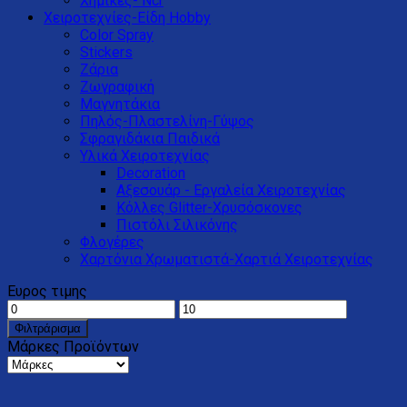
Χημικές- Ncr
Χειροτεχνίες-Είδη Hobby
Color Spray
Stickers
Ζάρια
Ζωγραφική
Μαγνητάκια
Πηλός-Πλαστελίνη-Γύψος
Σφραγιδάκια Παιδικά
Υλικά Χειροτεχνίας
Decoration
Αξεσουάρ - Εργαλεία Χειροτεχνίας
Κόλλες Glitter-Xρυσόσκονες
Πιστόλι Σιλικόνης
Φλογέρες
Χαρτόνια Χρωματιστά-Χαρτιά Χειροτεχνίας
Ευρος τιμης
Φιλτράρισμα
Μάρκες Προϊόντων