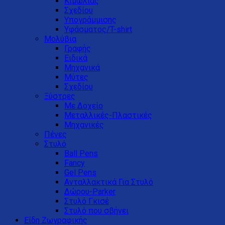
Κιμωλίας
Σχεδίου
Υπογράμμισης
Υφάσματος/T-shirt
Μολύβια
Γραφής
Ειδικά
Μηχανικά
Μύτες
Σχεδίου
Ξύστρες
Με Δοχείο
Μεταλλικές-Πλαστικές
Μηχανικές
Πένες
Στυλό
Ball Pens
Fancy
Gel Pens
Ανταλλακτικά Για Στυλό
Δώρου-Parker
Στυλό Γκισέ
Στυλό που σβήνει
Είδη Ζωγραφικής