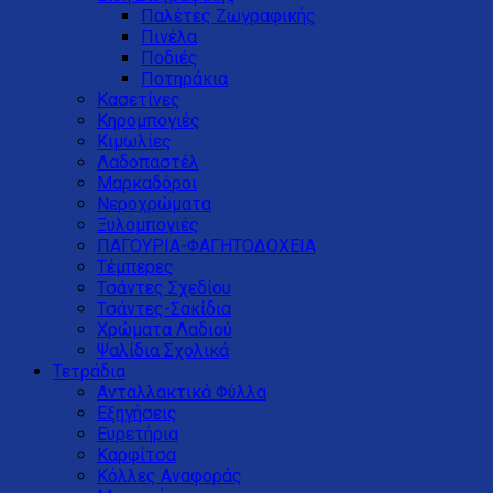
Παλέτες Ζωγραφικής
Πινέλα
Ποδιές
Ποτηράκια
Κασετίνες
Κηρομπογιές
Κιμωλίες
Λαδοπαστέλ
Μαρκαδόροι
Νεροχρώματα
Ξυλομπογιές
ΠΑΓΟΥΡΙΑ-ΦΑΓΗΤΟΔΟΧΕΙΑ
Τέμπερες
Τσάντες Σχεδίου
Τσάντες-Σακίδια
Χρώματα Λαδιού
Ψαλίδια Σχολικά
Τετράδια
Ανταλλακτικά Φύλλα
Εξηγήσεις
Ευρετήρια
Καρφίτσα
Κόλλες Αναφοράς