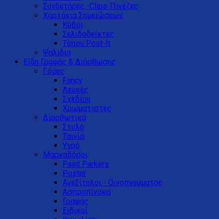
Συνδετήρες -Clips-Πινέζες
Χαρτάκια Σημειώσεων
Κύβοι
Σελιδοδείκτες
Τύπου Post-It
Ψαλίδια
Είδη Γραφής & Διόρθωσης
Γόμες
Fancy
Λευκές
Σχεδίου
Χρωματιστές
Διορθωτικά
Στυλό
Ταινία
Υγρό
Μαρκαδόροι
Paint Parkers
Poster
Ανεξίτηλοι - Οινοπνεύματος
Ασπροπίνακα
Γραφής
Ειδικοί