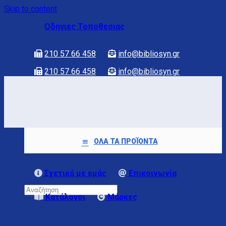
Skip to content
Οδηγιες Τοποθεσιας
Ωραριο λειτουργιας
210 57 66 458
info@bibliosyn.gr
210 57 66 458
info@bibliosyn.gr
ΟΛΑ ΤΑ ΠΡΟΪΟΝΤΑ
Σχετικά με εμάς
Επικοινωνία
Κατάλογοι
Μάρκες
×