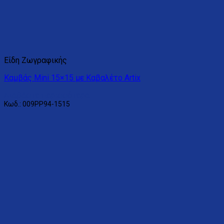
Είδη Ζωγραφικής
Καμβάς Mini 15×15 με Καβαλέτο Artix
Διαβάστε περισσότερα
Κωδ.: 009PP94-1515