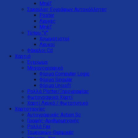
Μπέζ
Σακούλες Εγγράφων Αυτοκόλλητες
Poster
Λευκές
Μπέζ
Τύπου "V"
Xρωματιστοί
Λευκοί
Φάκελοι Cd
Χαρτιά
Έγχρωμα
Μηχανογραφικό
Φόρμα Computer Logic
Φόρμα Singular
Φόρμα Unisoft
Ρολλά Plotter/Ξηρογραφίας
Φωτογραφικό Χαρτί
Χαρτί Λευκό / Φωτοτυπικό
Χαρτοταινίες
Αυτογραφικές Action Sc
Γραφής-Αριθμομηχανής
Ρολλά Fax
Ταμειακών-Θερμικές