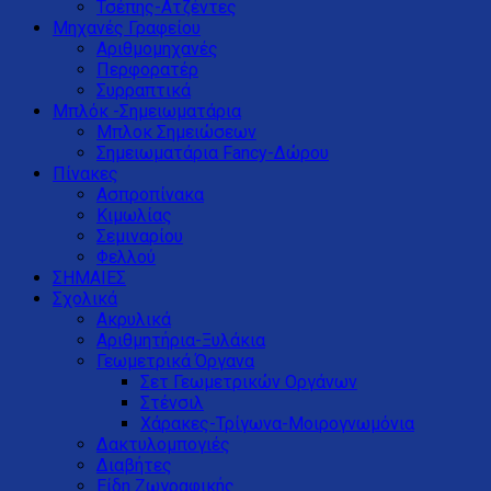
Τσέπης-Ατζέντες
Μηχανές Γραφείου
Αριθμομηχανές
Περφορατέρ
Συρραπτικά
Μπλόκ -Σημειωματάρια
Μπλοκ Σημειώσεων
Σημειωματάρια Fancy-Δώρου
Πίνακες
Ασπροπίνακα
Κιμωλίας
Σεμιναρίου
Φελλού
ΣΗΜΑΙΕΣ
Σχολικά
Ακρυλικά
Αριθμητήρια-Ξυλάκια
Γεωμετρικά Όργανα
Σετ Γεωμετρικών Οργάνων
Στένσιλ
Χάρακες-Τρίγωνα-Μοιρογνωμόνια
Δακτυλομπογιές
Διαβήτες
Είδη Ζωγραφικής