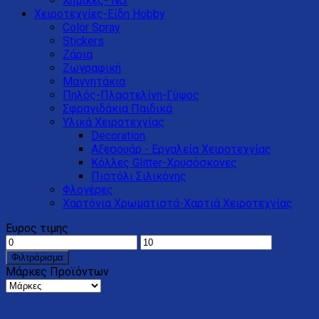
Χημικές- Ncr
Χειροτεχνίες-Είδη Hobby
Color Spray
Stickers
Ζάρια
Ζωγραφική
Μαγνητάκια
Πηλός-Πλαστελίνη-Γύψος
Σφραγιδάκια Παιδικά
Υλικά Χειροτεχνίας
Decoration
Αξεσουάρ - Εργαλεία Χειροτεχνίας
Κόλλες Glitter-Xρυσόσκονες
Πιστόλι Σιλικόνης
Φλογέρες
Χαρτόνια Χρωματιστά-Χαρτιά Χειροτεχνίας
Ευρος τιμης
Φιλτράρισμα
Μάρκες Προϊόντων