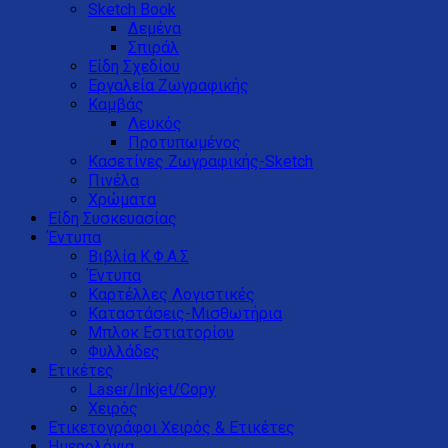
Sketch Book
Δεμένα
Σπιράλ
Είδη Σχεδίου
Εργαλεία Ζωγραφικής
Καμβάς
Λευκός
Προτυπωμένος
Κασετίνες Ζωγραφικής-Sketch
Πινέλα
Χρώματα
Είδη Συσκευασίας
Έντυπα
Βιβλία Κ.Φ.Α.Σ
Έντυπα
Καρτέλλες Λογιστικές
Καταστάσεις-Μισθωτήρια
Μπλοκ Εστιατορίου
Φυλλάδες
Ετικέτες
Laser/Inkjet/Copy
Χειρός
Ετικετογράφοι Χειρός & Ετικέτες
Ημερολόγια