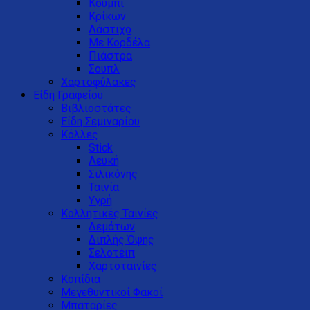
Κουμπί
Κρίκων
Λάστιχο
Με Κορδέλα
Πιάστρα
Σουπλ
Χαρτοφύλακες
Είδη Γραφείου
Βιβλιοστάτες
Είδη Σεμιναρίου
Κόλλες
Stick
Λευκή
Σιλικόνης
Ταινία
Υγρή
Κολλητικές Ταινίες
Δεμάτων
Διπλής Όψης
Σελοτέιπ
Χαρτοταινίες
Κοπίδια
Μεγεθυντικοί Φακοί
Μπαταρίες