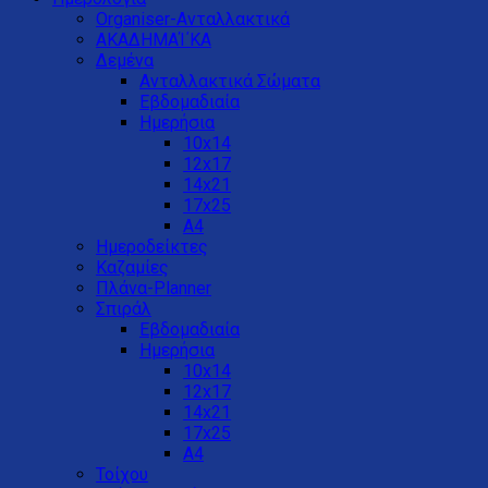
Organiser-Ανταλλακτικά
ΑΚΑΔΗΜΑΊ΄ΚΑ
Δεμένα
Ανταλλακτικά Σώματα
Εβδομαδιαία
Ημερήσια
10x14
12x17
14x21
17x25
Α4
Ημεροδείκτες
Καζαμίες
Πλάνα-Planner
Σπιράλ
Εβδομαδιαία
Ημερήσια
10x14
12x17
14x21
17x25
Α4
Τοίχου