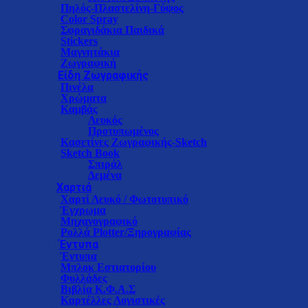
Πηλός-Πλαστελίνη-Γύψος
Color Spray
Σφραγιδάκια Παιδικά
Stickers
Μαγνητάκια
Ζωγραφική
Είδη Ζωγραφικής
Πινέλα
Χρώματα
Καμβάς
Λευκός
Προτυπωμένος
Κασετίνες Ζωγραφικής-Sketch
Sketch Book
Σπιράλ
Δεμένα
Χαρτιά
Χαρτί Λευκό / Φωτοτυπικό
Έγχρωμα
Μηχανογραφικό
Ρολλά Plotter/Ξηρογραφίας
Έντυπα
Έντυπα
Μπλοκ Εστιατορίου
Φυλλάδες
Βιβλία Κ.Φ.Α.Σ
Καρτέλλες Λογιστικές