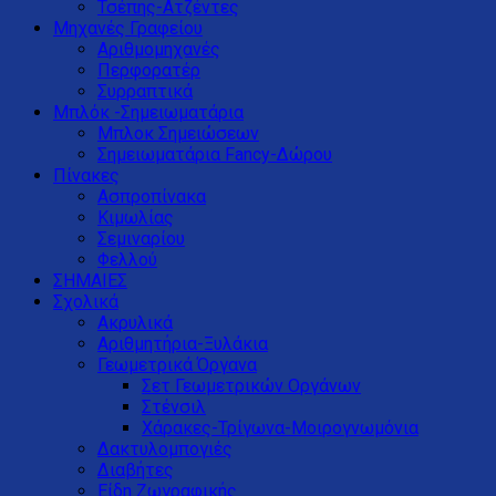
Τσέπης-Ατζέντες
Μηχανές Γραφείου
Αριθμομηχανές
Περφορατέρ
Συρραπτικά
Μπλόκ -Σημειωματάρια
Μπλοκ Σημειώσεων
Σημειωματάρια Fancy-Δώρου
Πίνακες
Ασπροπίνακα
Κιμωλίας
Σεμιναρίου
Φελλού
ΣΗΜΑΙΕΣ
Σχολικά
Ακρυλικά
Αριθμητήρια-Ξυλάκια
Γεωμετρικά Όργανα
Σετ Γεωμετρικών Οργάνων
Στένσιλ
Χάρακες-Τρίγωνα-Μοιρογνωμόνια
Δακτυλομπογιές
Διαβήτες
Είδη Ζωγραφικής