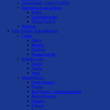
Συνδετήρες -Clips-Πινέζες
Χαρτάκια Σημειώσεων
Κύβοι
Σελιδοδείκτες
Τύπου Post-It
Ψαλίδια
Είδη Γραφής & Διόρθωσης
Γόμες
Fancy
Λευκές
Σχεδίου
Χρωματιστές
Διορθωτικά
Στυλό
Ταινία
Υγρό
Μαρκαδόροι
Paint Parkers
Poster
Ανεξίτηλοι - Οινοπνεύματος
Ασπροπίνακα
Γραφής
Ειδικοί