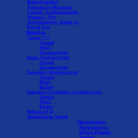
Χαρτοταινίες
Ταμειακών-Θερμικές
Γραφής-Αριθμομηχανής
Χημικές- Ncr
Αυτογραφικές Action Sc
Ρολλά Fax
Φάκελοι
Τύπου “V”
Λευκοί
Μπέζ
Xρωματιστοί
Καρέ Αυτοκόλλητοι
Λευκοί
Χρωματιστοί
Σακούλες Αυτοκόλλητες
Λευκές
Μπέζ
Κράφτ
Σακούλες Εγγράφων Αυτοκόλλητες
Λευκές
Μπέζ
Poster
Φάκελοι Cd
Σακουλάκια Λευκά
Ημερολόγια
Ημεροδείκτες
Πλάνα-Planner
Δεμένα