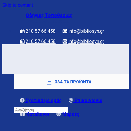
Skip to content
Οδηγιες Τοποθεσιας
Ωραριο λειτουργιας
210 57 66 458
info@bibliosyn.gr
210 57 66 458
info@bibliosyn.gr
ΟΛΑ ΤΑ ΠΡΟΪΟΝΤΑ
Σχετικά με εμάς
Επικοινωνία
Κατάλογοι
Μάρκες
×