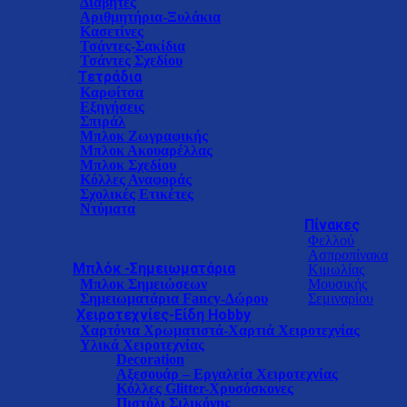
Διαβήτες
Αριθμητήρια-Ξυλάκια
Κασετίνες
Τσάντες-Σακίδια
Τσάντες Σχεδίου
Τετράδια
Καρφίτσα
Εξηγήσεις
Σπιράλ
Μπλοκ Ζωγραφικής
Μπλοκ Ακουαρέλλας
Μπλοκ Σχεδίου
Κόλλες Αναφοράς
Σχολικές Ετικέτες
Ντύματα
Πίνακες
Φελλού
Ασπροπίνακα
Μπλόκ -Σημειωματάρια
Κιμωλίας
Μπλοκ Σημειώσεων
Μουσικής
Σημειωματάρια Fancy-Δώρου
Σεμιναρίου
Χειροτεχνίες-Είδη Hobby
Χαρτόνια Χρωματιστά-Χαρτιά Χειροτεχνίας
Υλικά Χειροτεχνίας
Decoration
Αξεσουάρ – Εργαλεία Χειροτεχνίας
Κόλλες Glitter-Xρυσόσκονες
Πιστόλι Σιλικόνης