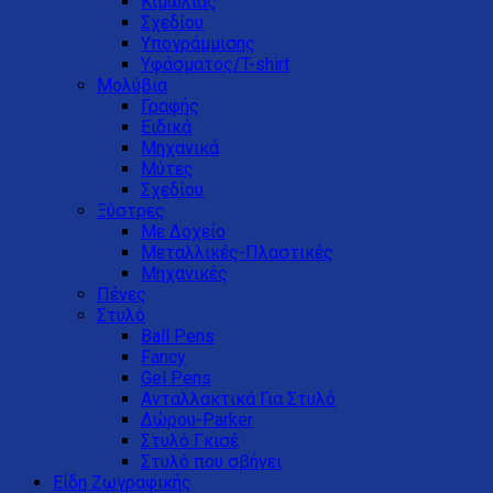
Κιμωλίας
Σχεδίου
Υπογράμμισης
Υφάσματος/T-shirt
Μολύβια
Γραφής
Ειδικά
Μηχανικά
Μύτες
Σχεδίου
Ξύστρες
Με Δοχείο
Μεταλλικές-Πλαστικές
Μηχανικές
Πένες
Στυλό
Ball Pens
Fancy
Gel Pens
Ανταλλακτικά Για Στυλό
Δώρου-Parker
Στυλό Γκισέ
Στυλό που σβήνει
Είδη Ζωγραφικής