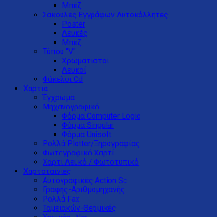
Μπέζ
Σακούλες Εγγράφων Αυτοκόλλητες
Poster
Λευκές
Μπέζ
Τύπου "V"
Xρωματιστοί
Λευκοί
Φάκελοι Cd
Χαρτιά
Έγχρωμα
Μηχανογραφικό
Φόρμα Computer Logic
Φόρμα Singular
Φόρμα Unisoft
Ρολλά Plotter/Ξηρογραφίας
Φωτογραφικό Χαρτί
Χαρτί Λευκό / Φωτοτυπικό
Χαρτοταινίες
Αυτογραφικές Action Sc
Γραφής-Αριθμομηχανής
Ρολλά Fax
Ταμειακών-Θερμικές