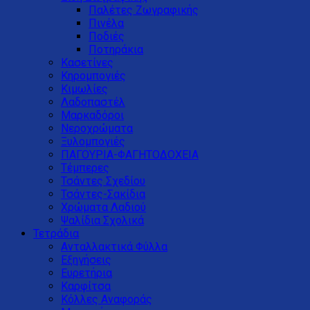
Παλέτες Ζωγραφικής
Πινέλα
Ποδιές
Ποτηράκια
Κασετίνες
Κηρομπογιές
Κιμωλίες
Λαδοπαστέλ
Μαρκαδόροι
Νεροχρώματα
Ξυλομπογιές
ΠΑΓΟΥΡΙΑ-ΦΑΓΗΤΟΔΟΧΕΙΑ
Τέμπερες
Τσάντες Σχεδίου
Τσάντες-Σακίδια
Χρώματα Λαδιού
Ψαλίδια Σχολικά
Τετράδια
Ανταλλακτικά Φύλλα
Εξηγήσεις
Ευρετήρια
Καρφίτσα
Κόλλες Αναφοράς