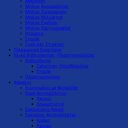
Μουσικής
Μπλοκ Ακουαρέλλας
Μπλοκ Ζωγραφικής
Μπλοκ Μιλιμετρέ
Μπλοκ Σχεδίου
Μπλοκ Χαρτογραφίας
Ντύματα
Σπιράλ
Σχολικές Ετικέτες
Τηλεφωνικά Ευρετήρια
Υλικά Βιβλιοδεσίας -Πλαστικοποίησης
Βιβλιοδεσία
Ζελατίνες-Οπισθόφυλλα
Σπιράλ
Πλαστικοποίηση
Φάκελοι
Ενισχυμένοι με Φυσαλίδα
Καρέ Αυτοκόλλητοι
Λευκοί
Χρωματιστοί
Σακουλάκια Λευκά
Σακούλες Αυτοκόλλητες
Κράφτ
Λευκές