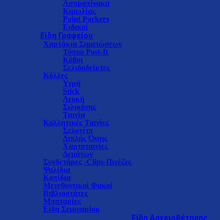
Ασπροπίνακα
Κιμωλίας
Paint Parkers
Ειδικοί
Είδη Γραφείου
Χαρτάκια Σημειώσεων
Τύπου Post-It
Κύβοι
Σελιδοδείκτες
Κόλλες
Υγρή
Stick
Λευκή
Σιλικόνης
Ταινία
Κολλητικές Ταινίες
Σελοτέιπ
Διπλής Όψης
Χαρτοταινίες
Δεμάτων
Συνδετήρες -Clips-Πινέζες
Ψαλίδια
Κοπίδια
Μεγεθυντικοί Φακοί
Βιβλιοστάτες
Μπαταρίες
Είδη Σεμιναρίου
Είδη Αρχειοθέτησης