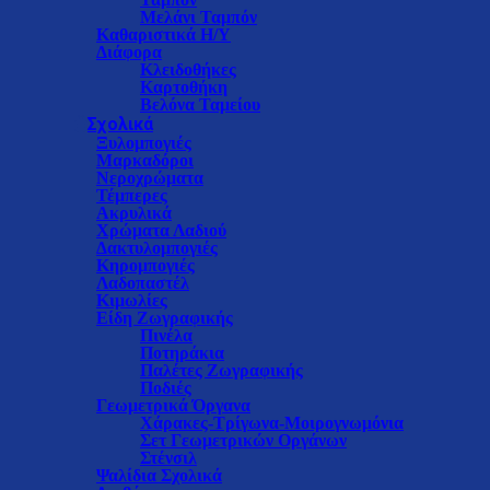
Μελάνι Ταμπόν
Καθαριστικά Η/Υ
Διάφορα
Κλειδοθήκες
Καρτοθήκη
Βελόνα Ταμείου
Σχολικά
Ξυλομπογιές
Μαρκαδόροι
Νεροχρώματα
Τέμπερες
Ακρυλικά
Χρώματα Λαδιού
Δακτυλομπογιές
Κηρομπογιές
Λαδοπαστέλ
Κιμωλίες
Είδη Ζωγραφικής
Πινέλα
Ποτηράκια
Παλέτες Ζωγραφικής
Ποδιές
Γεωμετρικά Όργανα
Χάρακες-Τρίγωνα-Μοιρογνωμόνια
Σετ Γεωμετρικών Οργάνων
Στένσιλ
Ψαλίδια Σχολικά