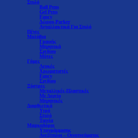
Στυλό
Ball Pens
Gel Pens
Fancy
Δώρου-Parker
Ανταλλακτικά Για Στυλό
Πένες
Μολύβια
Γραφής
Μηχανικά
Σχεδίου
Μύτες
Γόμες
Λευκές
Χρωματιστές
Fancy
Σχεδίου
Ξύστρες
Μεταλλικές-Πλαστικές
Με Δοχείο
Μηχανικές
Διορθωτικά
Υγρό
Στυλό
Ταινία
Μαρκαδόροι
Υπογράμμισης
Ανεξίτηλοι – Οινοπνεύματος