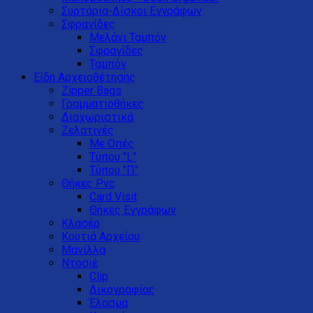
Καλάθι
Συρτάρια-Δίσκοι Eγγράφων
Σφραγίδες
Κανένα προϊόν στο καλάθι σας.
Μελάνι Ταμπόν
Σφραγίδες
Ταμπόν
Είδη Αρχειοθέτησης
Zipper Bags
Γραμματιοθήκες
Διαχωριστικά
Ζελατινές
Με Οπές
Τύπου "L"
Τύπου "Π"
Θήκες Pvc
Card Visit
Θήκες Εγγράφων
Κλασέρ
Κουτιά Αρχείου
Μανίλλα
Ντοσιέ
Clip
Δικογραφίας
Έλασμα