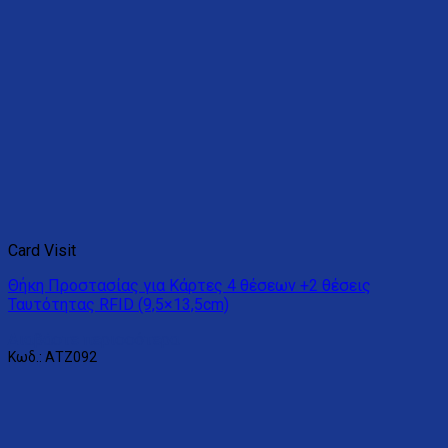
Card Visit
Θήκη Προστασίας για Κάρτες 4 θέσεων +2 θέσεις
Ταυτότητας RFID (9,5×13,5cm)
Διαβάστε περισσότερα
Κωδ.: ΑΤΖ092