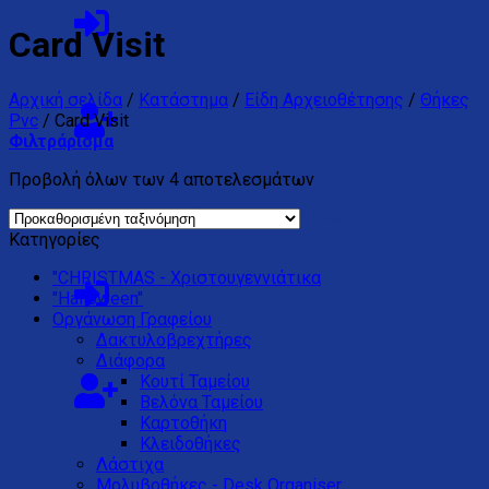
Card Visit
Αρχική σελίδα
/
Κατάστημα
/
Είδη Αρχειοθέτησης
/
Θήκες
Pvc
/
Card Visit
Φιλτράρισμα
Προβολή όλων των 4 αποτελεσμάτων
Κανένα προϊόν στο καλάθι σας.
Κατηγορίες
"CHRISTMAS - Χριστουγεννιάτικα
"Halloween"
Oργάνωση Γραφείου
Δακτυλοβρεχτήρες
Διάφορα
Kουτί Ταμείου
Βελόνα Ταμείου
Καρτοθήκη
Κλειδοθήκες
Λάστιχα
Μολυβοθήκες - Desk Organiser