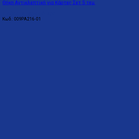
Θήκη Αντικλεπτική για Κάρτες Σετ 5 τεμ.
Διαβάστε περισσότερα
Κωδ.: 009PA216-01