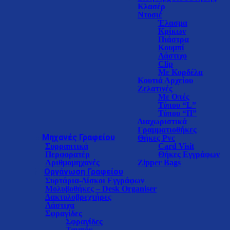
Κλασέρ
Ντοσιέ
Έλασμα
Κρίκων
Πιάστρα
Κουμπί
Λάστιχο
Clip
Με Κορδέλα
Κουτιά Αρχείου
Ζελατινές
Με Οπές
Τύπου “L”
Τύπου “Π”
Διαχωριστικά
Γραμματιοθήκες
Μηχανές Γραφείου
Θήκες Pvc
Συρραπτικά
Card Visit
Περφορατέρ
Θήκες Εγγράφων
Αριθμομηχανές
Zipper Bags
Oργάνωση Γραφείου
Συρτάρια-Δίσκοι Eγγράφων
Μολυβοθήκες – Desk Organiser
Δακτυλοβρεχτήρες
Λάστιχα
Σφραγίδες
Σφραγίδες
Ταμπόν