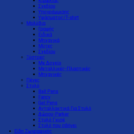
Κιμωλίας
Σχεδίου
Υπογράμμισης
Υφάσματος/T-shirt
Μολύβια
Γραφής
Ειδικά
Μηχανικά
Μύτες
Σχεδίου
Ξύστρες
Με Δοχείο
Μεταλλικές-Πλαστικές
Μηχανικές
Πένες
Στυλό
Ball Pens
Fancy
Gel Pens
Ανταλλακτικά Για Στυλό
Δώρου-Parker
Στυλό Γκισέ
Στυλό που σβήνει
Είδη Ζωγραφικής