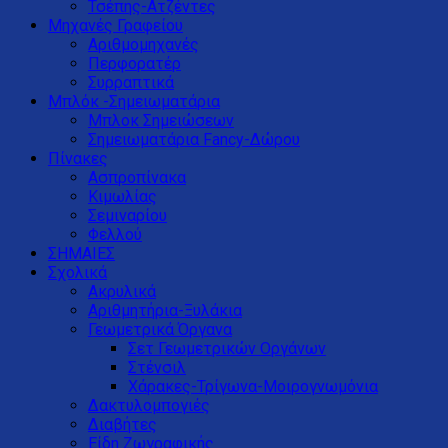
Τσέπης-Ατζέντες
Μηχανές Γραφείου
Αριθμομηχανές
Περφορατέρ
Συρραπτικά
Μπλόκ -Σημειωματάρια
Μπλοκ Σημειώσεων
Σημειωματάρια Fancy-Δώρου
Πίνακες
Ασπροπίνακα
Κιμωλίας
Σεμιναρίου
Φελλού
ΣΗΜΑΙΕΣ
Σχολικά
Ακρυλικά
Αριθμητήρια-Ξυλάκια
Γεωμετρικά Όργανα
Σετ Γεωμετρικών Οργάνων
Στένσιλ
Χάρακες-Τρίγωνα-Μοιρογνωμόνια
Δακτυλομπογιές
Διαβήτες
Είδη Ζωγραφικής