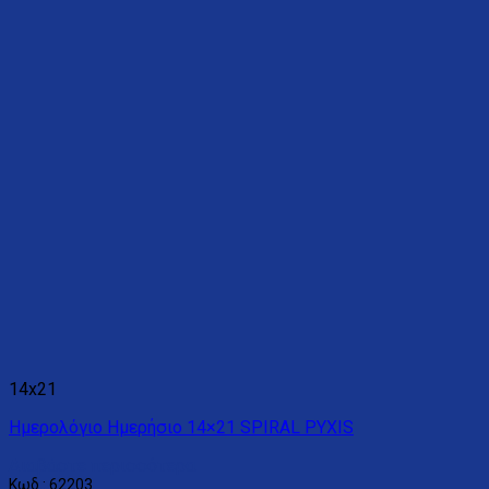
14x21
Ημερολόγιο Ημερήσιο 14×21 SPIRAL PYXIS
Διαβάστε περισσότερα
Κωδ.: 62203