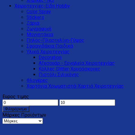
Χημικές- Ncr
Χειροτεχνίες-Είδη Hobby
Color Spray
Stickers
Ζάρια
Ζωγραφική
Μαγνητάκια
Πηλός-Πλαστελίνη-Γύψος
Σφραγιδάκια Παιδικά
Υλικά Χειροτεχνίας
Decoration
Αξεσουάρ - Εργαλεία Χειροτεχνίας
Κόλλες Glitter-Xρυσόσκονες
Πιστόλι Σιλικόνης
Φλογέρες
Χαρτόνια Χρωματιστά-Χαρτιά Χειροτεχνίας
Ευρος τιμης
Φιλτράρισμα
Μάρκες Προϊόντων