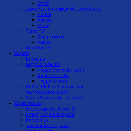
Μπέζ
Σακούλες Εγγράφων Αυτοκόλλητες
Poster
Λευκές
Μπέζ
Τύπου "V"
Xρωματιστοί
Λευκοί
Φάκελοι Cd
Χαρτιά
Έγχρωμα
Μηχανογραφικό
Φόρμα Computer Logic
Φόρμα Singular
Φόρμα Unisoft
Ρολλά Plotter/Ξηρογραφίας
Φωτογραφικό Χαρτί
Χαρτί Λευκό / Φωτοτυπικό
Χαρτοταινίες
Αυτογραφικές Action Sc
Γραφής-Αριθμομηχανής
Ρολλά Fax
Ταμειακών-Θερμικές