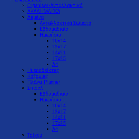
Organiser-Ανταλλακτικά
ΑΚΑΔΗΜΑΊ΄ΚΑ
Δεμένα
Ανταλλακτικά Σώματα
Εβδομαδιαία
Ημερήσια
10x14
12x17
14x21
17x25
Α4
Ημεροδείκτες
Καζαμίες
Πλάνα-Planner
Σπιράλ
Εβδομαδιαία
Ημερήσια
10x14
12x17
14x21
17x25
Α4
Τοίχου