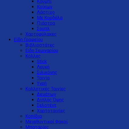
Κουμπί
Κρίκων
Λάστιχο
Με Κορδέλα
Πιάστρα
Σουπλ
Χαρτοφύλακες
Είδη Γραφείου
Βιβλιοστάτες
Είδη Σεμιναρίου
Κόλλες
Stick
Λευκή
Σιλικόνης
Ταινία
Υγρή
Κολλητικές Ταινίες
Δεμάτων
Διπλής Όψης
Σελοτέιπ
Χαρτοταινίες
Κοπίδια
Μεγεθυντικοί Φακοί
Μπαταρίες