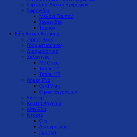
Καλάθι
Συρτάρια-Δίσκοι Eγγράφων
Σφραγίδες
Κανένα προϊόν στο καλάθι σας.
Μελάνι Ταμπόν
Σφραγίδες
Ταμπόν
Είδη Αρχειοθέτησης
Zipper Bags
Γραμματιοθήκες
Διαχωριστικά
Ζελατινές
Με Οπές
Τύπου "L"
Τύπου "Π"
Θήκες Pvc
Card Visit
Θήκες Εγγράφων
Κλασέρ
Κουτιά Αρχείου
Μανίλλα
Ντοσιέ
Clip
Δικογραφίας
Έλασμα