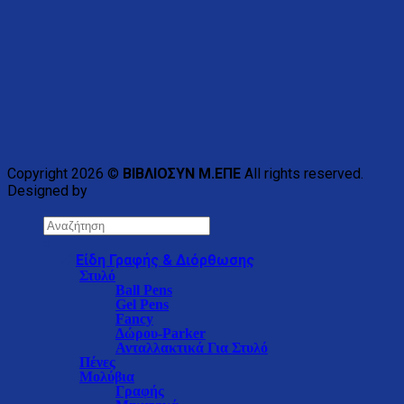
Copyright 2026 ©
ΒΙΒΛΙΟΣΥΝ Μ.ΕΠΕ
All rights reserved.
Designed by
×
Είδη Γραφής & Διόρθωσης
Στυλό
Ball Pens
Gel Pens
Fancy
Δώρου-Parker
Ανταλλακτικά Για Στυλό
Πένες
Μολύβια
Γραφής