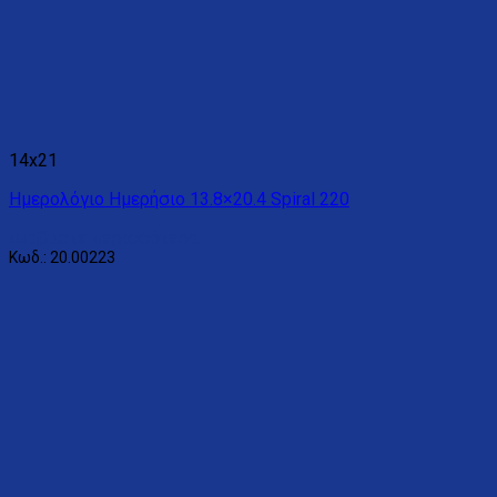
14x21
Ημερολόγιο Ημερήσιο 13.8×20.4 Spiral 220
Διαβάστε περισσότερα
Κωδ.: 20.00223