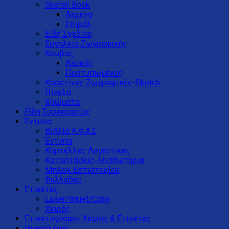
Sketch Book
Δεμένα
Σπιράλ
Είδη Σχεδίου
Εργαλεία Ζωγραφικής
Καμβάς
Λευκός
Προτυπωμένος
Κασετίνες Ζωγραφικής-Sketch
Πινέλα
Χρώματα
Είδη Συσκευασίας
Έντυπα
Βιβλία Κ.Φ.Α.Σ
Έντυπα
Καρτέλλες Λογιστικές
Καταστάσεις-Μισθωτήρια
Μπλοκ Εστιατορίου
Φυλλάδες
Ετικέτες
Laser/Inkjet/Copy
Χειρός
Ετικετογράφοι Χειρός & Ετικέτες
Ημερολόγια