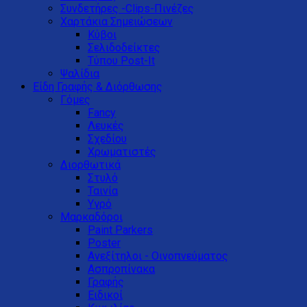
Συνδετήρες -Clips-Πινέζες
Χαρτάκια Σημειώσεων
Κύβοι
Σελιδοδείκτες
Τύπου Post-It
Ψαλίδια
Είδη Γραφής & Διόρθωσης
Γόμες
Fancy
Λευκές
Σχεδίου
Χρωματιστές
Διορθωτικά
Στυλό
Ταινία
Υγρό
Μαρκαδόροι
Paint Parkers
Poster
Ανεξίτηλοι - Οινοπνεύματος
Ασπροπίνακα
Γραφής
Ειδικοί