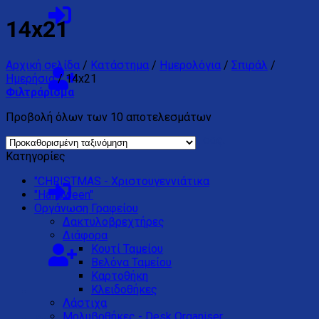
14x21
Αρχική σελίδα
/
Κατάστημα
/
Ημερολόγια
/
Σπιράλ
/
Ημερήσια
/
14x21
Φιλτράρισμα
Προβολή όλων των 10 αποτελεσμάτων
Κανένα προϊόν στο καλάθι σας.
Κατηγορίες
"CHRISTMAS - Χριστουγεννιάτικα
"Halloween"
Oργάνωση Γραφείου
Δακτυλοβρεχτήρες
Διάφορα
Kουτί Ταμείου
Βελόνα Ταμείου
Καρτοθήκη
Κλειδοθήκες
Λάστιχα
Μολυβοθήκες - Desk Organiser