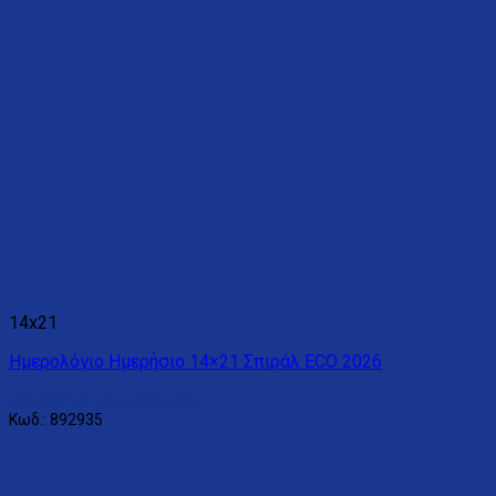
14x21
Ημερολόγιο Ημερήσιο 14×21 Σπιράλ ECO 2026
Διαβάστε περισσότερα
Κωδ.: 892935