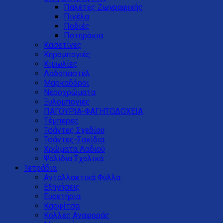
Παλέτες Ζωγραφικής
Πινέλα
Ποδιές
Ποτηράκια
Κασετίνες
Κηρομπογιές
Κιμωλίες
Λαδοπαστέλ
Μαρκαδόροι
Νεροχρώματα
Ξυλομπογιές
ΠΑΓΟΥΡΙΑ-ΦΑΓΗΤΟΔΟΧΕΙΑ
Τέμπερες
Τσάντες Σχεδίου
Τσάντες-Σακίδια
Χρώματα Λαδιού
Ψαλίδια Σχολικά
Τετράδια
Ανταλλακτικά Φύλλα
Εξηγήσεις
Ευρετήρια
Καρφίτσα
Κόλλες Αναφοράς