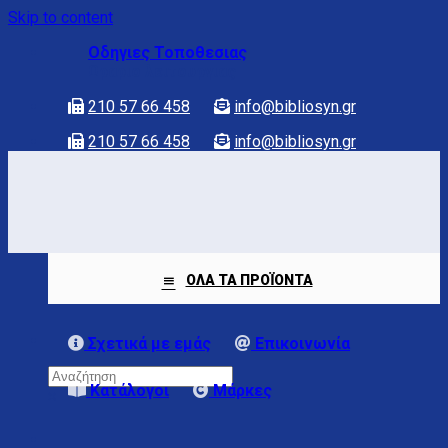
Skip to content
Οδηγιες Τοποθεσιας
Ωραριο λειτουργιας
210 57 66 458
info@bibliosyn.gr
210 57 66 458
info@bibliosyn.gr
ΟΛΑ ΤΑ ΠΡΟΪΟΝΤΑ
Σχετικά με εμάς
Επικοινωνία
Κατάλογοι
Μάρκες
×