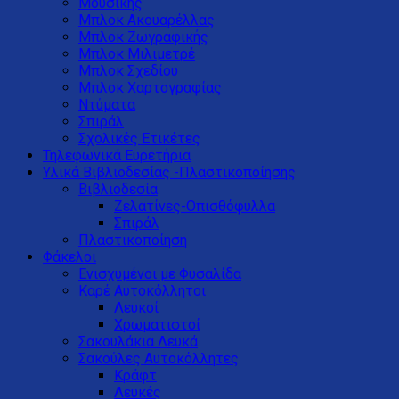
Μουσικής
Μπλοκ Ακουαρέλλας
Μπλοκ Ζωγραφικής
Μπλοκ Μιλιμετρέ
Μπλοκ Σχεδίου
Μπλοκ Χαρτογραφίας
Ντύματα
Σπιράλ
Σχολικές Ετικέτες
Τηλεφωνικά Ευρετήρια
Υλικά Βιβλιοδεσίας -Πλαστικοποίησης
Βιβλιοδεσία
Ζελατίνες-Οπισθόφυλλα
Σπιράλ
Πλαστικοποίηση
Φάκελοι
Ενισχυμένοι με Φυσαλίδα
Καρέ Αυτοκόλλητοι
Λευκοί
Χρωματιστοί
Σακουλάκια Λευκά
Σακούλες Αυτοκόλλητες
Κράφτ
Λευκές