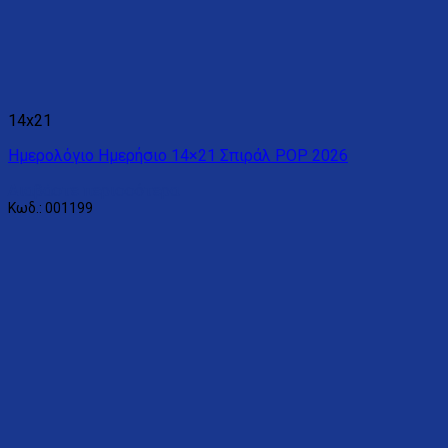
14x21
Ημερολόγιο Ημερήσιο 14×21 Σπιράλ POP 2026
Διαβάστε περισσότερα
Κωδ.: 001199