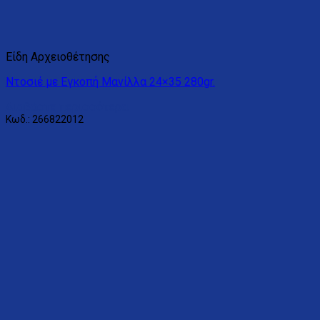
Είδη Αρχειοθέτησης
Ντοσιέ με Εγκοπή Μανίλλα 24×35 280gr.
Διαβάστε περισσότερα
Κωδ.: 266822012