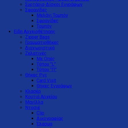
Καλάθι
Συρτάρια-Δίσκοι Eγγράφων
Σφραγίδες
Κανένα προϊόν στο καλάθι σας.
Μελάνι Ταμπόν
Σφραγίδες
Ταμπόν
Είδη Αρχειοθέτησης
Zipper Bags
Γραμματιοθήκες
Διαχωριστικά
Ζελατινές
Με Οπές
Τύπου "L"
Τύπου "Π"
Θήκες Pvc
Card Visit
Θήκες Εγγράφων
Κλασέρ
Κουτιά Αρχείου
Μανίλλα
Ντοσιέ
Clip
Δικογραφίας
Έλασμα