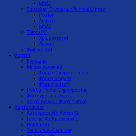
Μπέζ
Σακούλες Εγγράφων Αυτοκόλλητες
Poster
Λευκές
Μπέζ
Τύπου "V"
Xρωματιστοί
Λευκοί
Φάκελοι Cd
Χαρτιά
Έγχρωμα
Μηχανογραφικό
Φόρμα Computer Logic
Φόρμα Singular
Φόρμα Unisoft
Ρολλά Plotter/Ξηρογραφίας
Φωτογραφικό Χαρτί
Χαρτί Λευκό / Φωτοτυπικό
Χαρτοταινίες
Αυτογραφικές Action Sc
Γραφής-Αριθμομηχανής
Ρολλά Fax
Ταμειακών-Θερμικές