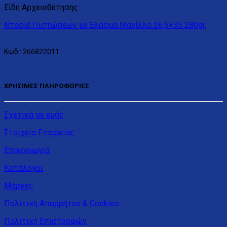
Είδη Αρχειοθέτησης
Ντοσιέ Πιστώσεων με Έλασμα Μανίλλα 26,5×35 280gr.
Διαβάστε περισσότερα
Κωδ.: 266822011
ΧΡΗΣΙΜΕΣ ΠΛΗΡΟΦΟΡΙΕΣ
Σχετικά με εμάς
Στοιχεία Εταιρείας
Επικοινωνία
Κατάλογοι
Μάρκες
Πολιτική Απορρήτου & Cookies
Πολιτική Επιστροφών