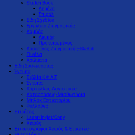
Sketch Book
Δεμένα
Σπιράλ
Είδη Σχεδίου
Εργαλεία Ζωγραφικής
Καμβάς
Λευκός
Προτυπωμένος
Κασετίνες Ζωγραφικής-Sketch
Πινέλα
Χρώματα
Είδη Συσκευασίας
Έντυπα
Βιβλία Κ.Φ.Α.Σ
Έντυπα
Καρτέλλες Λογιστικές
Καταστάσεις-Μισθωτήρια
Μπλοκ Εστιατορίου
Φυλλάδες
Ετικέτες
Laser/Inkjet/Copy
Χειρός
Ετικετογράφοι Χειρός & Ετικέτες
Ημερολόγια