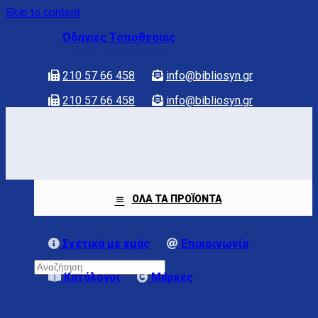
Skip to content
Οδηγιες Τοποθεσιας
Ωραριο λειτουργιας
210 57 66 458
info@bibliosyn.gr
210 57 66 458
info@bibliosyn.gr
ΟΛΑ ΤΑ ΠΡΟΪΟΝΤΑ
Σχετικά με εμάς
Επικοινωνία
Κατάλογοι
Μάρκες
×