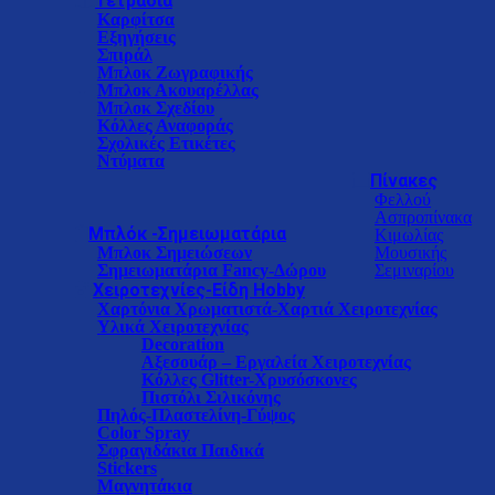
Τετράδια
Καρφίτσα
Εξηγήσεις
Σπιράλ
Μπλοκ Ζωγραφικής
Μπλοκ Ακουαρέλλας
Μπλοκ Σχεδίου
Κόλλες Αναφοράς
Σχολικές Ετικέτες
Ντύματα
Πίνακες
Φελλού
Ασπροπίνακα
Μπλόκ -Σημειωματάρια
Κιμωλίας
Μπλοκ Σημειώσεων
Μουσικής
Σημειωματάρια Fancy-Δώρου
Σεμιναρίου
Χειροτεχνίες-Είδη Hobby
Χαρτόνια Χρωματιστά-Χαρτιά Χειροτεχνίας
Υλικά Χειροτεχνίας
Decoration
Αξεσουάρ – Εργαλεία Χειροτεχνίας
Κόλλες Glitter-Xρυσόσκονες
Πιστόλι Σιλικόνης
Πηλός-Πλαστελίνη-Γύψος
Color Spray
Σφραγιδάκια Παιδικά
Stickers
Μαγνητάκια