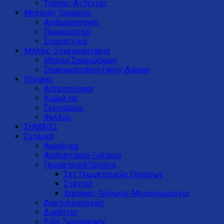
Τσέπης-Ατζέντες
Μηχανές Γραφείου
Αριθμομηχανές
Περφορατέρ
Συρραπτικά
Μπλόκ -Σημειωματάρια
Μπλοκ Σημειώσεων
Σημειωματάρια Fancy-Δώρου
Πίνακες
Ασπροπίνακα
Κιμωλίας
Σεμιναρίου
Φελλού
ΣΗΜΑΙΕΣ
Σχολικά
Ακρυλικά
Αριθμητήρια-Ξυλάκια
Γεωμετρικά Όργανα
Σετ Γεωμετρικών Οργάνων
Στένσιλ
Χάρακες-Τρίγωνα-Μοιρογνωμόνια
Δακτυλομπογιές
Διαβήτες
Είδη Ζωγραφικής