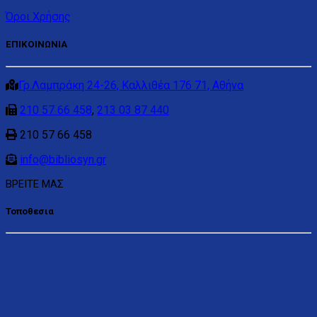
Όροι Χρήσης
ΕΠΙΚΟΙΝΩΝΙΑ
Γρ.Λαμπράκη 24-26, Καλλιθέα 176 71, Αθήνα
210 57 66 458
,
213 03 87 440
210 57 66 458
info@bibliosyn.gr
ΒΡΕΙΤΕ ΜΑΣ
Τοποθεσια