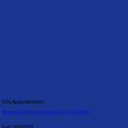
Είδη Αρχειοθέτησης
Ντοσιέ με Έλασμα Μανίλλα 26,5×35 280gr.
Διαβάστε περισσότερα
Κωδ.: 266822009