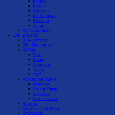
Κουμπί
Κρίκων
Λάστιχο
Με Κορδέλα
Πιάστρα
Σουπλ
Χαρτοφύλακες
Είδη Γραφείου
Βιβλιοστάτες
Είδη Σεμιναρίου
Κόλλες
Stick
Λευκή
Σιλικόνης
Ταινία
Υγρή
Κολλητικές Ταινίες
Δεμάτων
Διπλής Όψης
Σελοτέιπ
Χαρτοταινίες
Κοπίδια
Μεγεθυντικοί Φακοί
Μπαταρίες