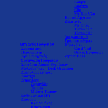
Κουμπί
Λάστιχο
Clip
Με Κορδέλα
Κουτιά Αρχείου
Ζελατινές
Με Οπές
Τύπου “L”
Τύπου “Π”
Διαχωριστικά
Γραμματιοθήκες
Μηχανές Γραφείου
Θήκες Pvc
Συρραπτικά
Card Visit
Περφορατέρ
Θήκες Εγγράφων
Αριθμομηχανές
Zipper Bags
Oργάνωση Γραφείου
Συρτάρια-Δίσκοι Eγγράφων
Μολυβοθήκες – Desk Organiser
Δακτυλοβρεχτήρες
Λάστιχα
Σφραγίδες
Σφραγίδες
Ταμπόν
Μελάνι Ταμπόν
Καθαριστικά Η/Υ
Διάφορα
Κλειδοθήκες
Καρτοθήκη