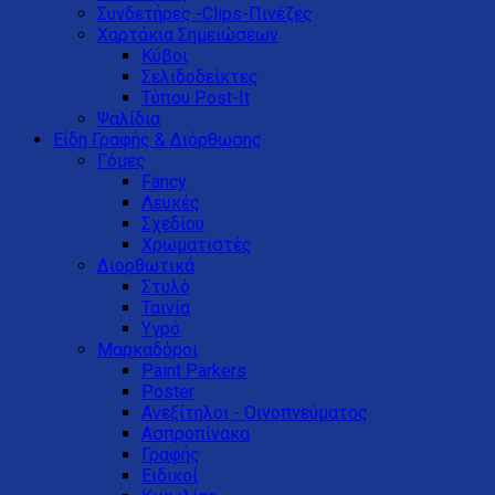
Συνδετήρες -Clips-Πινέζες
Χαρτάκια Σημειώσεων
Κύβοι
Σελιδοδείκτες
Τύπου Post-It
Ψαλίδια
Είδη Γραφής & Διόρθωσης
Γόμες
Fancy
Λευκές
Σχεδίου
Χρωματιστές
Διορθωτικά
Στυλό
Ταινία
Υγρό
Μαρκαδόροι
Paint Parkers
Poster
Ανεξίτηλοι - Οινοπνεύματος
Ασπροπίνακα
Γραφής
Ειδικοί