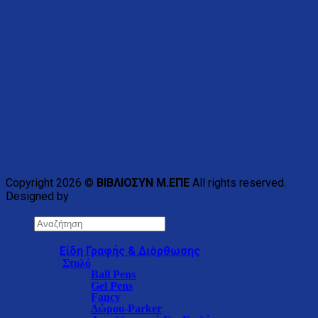
Copyright 2026 ©
ΒΙΒΛΙΟΣΥΝ Μ.ΕΠΕ
All rights reserved.
Designed by
×
Είδη Γραφής & Διόρθωσης
Στυλό
Ball Pens
Gel Pens
Fancy
Δώρου-Parker