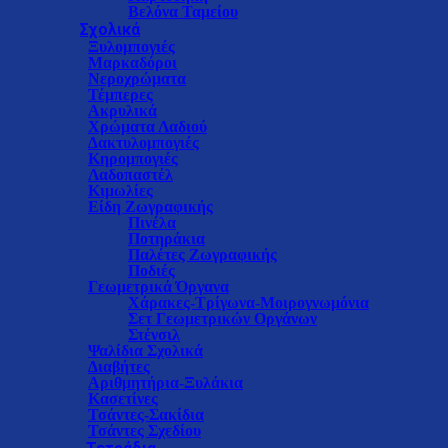
Βελόνα Ταμείου
Σχολικά
Ξυλομπογιές
Μαρκαδόροι
Νεροχρώματα
Τέμπερες
Ακρυλικά
Χρώματα Λαδιού
Δακτυλομπογιές
Κηρομπογιές
Λαδοπαστέλ
Κιμωλίες
Είδη Ζωγραφικής
Πινέλα
Ποτηράκια
Παλέτες Ζωγραφικής
Ποδιές
Γεωμετρικά Όργανα
Χάρακες-Τρίγωνα-Μοιρογνωμόνια
Σετ Γεωμετρικών Οργάνων
Στένσιλ
Ψαλίδια Σχολικά
Διαβήτες
Αριθμητήρια-Ξυλάκια
Κασετίνες
Τσάντες-Σακίδια
Τσάντες Σχεδίου