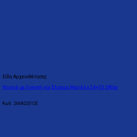
Είδη Αρχειοθέτησης
Ντοσιέ με Εγκοπή και Έλασμα Μανίλλα 24×35 280gr.
Διαβάστε περισσότερα
Κωδ.: 266822012Ε