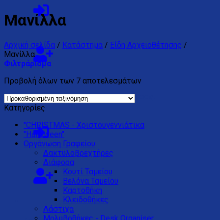
Μανίλλα
Αρχική σελίδα
/
Κατάστημα
/
Είδη Αρχειοθέτησης
/
Μανίλλα
Φιλτράρισμα
Προβολή όλων των 7 αποτελεσμάτων
Κανένα προϊόν στο καλάθι σας.
Κατηγορίες
"CHRISTMAS - Χριστουγεννιάτικα
"Halloween"
Oργάνωση Γραφείου
Δακτυλοβρεχτήρες
Διάφορα
Kουτί Ταμείου
Βελόνα Ταμείου
Καρτοθήκη
Κλειδοθήκες
Λάστιχα
Μολυβοθήκες - Desk Organiser