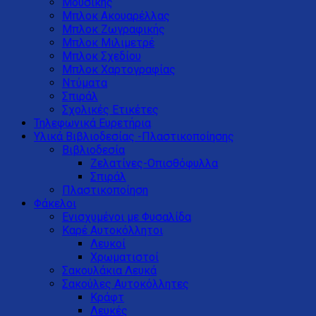
Μουσικής
Μπλοκ Ακουαρέλλας
Μπλοκ Ζωγραφικής
Μπλοκ Μιλιμετρέ
Μπλοκ Σχεδίου
Μπλοκ Χαρτογραφίας
Ντύματα
Σπιράλ
Σχολικές Ετικέτες
Τηλεφωνικά Ευρετήρια
Υλικά Βιβλιοδεσίας -Πλαστικοποίησης
Βιβλιοδεσία
Ζελατίνες-Οπισθόφυλλα
Σπιράλ
Πλαστικοποίηση
Φάκελοι
Ενισχυμένοι με Φυσαλίδα
Καρέ Αυτοκόλλητοι
Λευκοί
Χρωματιστοί
Σακουλάκια Λευκά
Σακούλες Αυτοκόλλητες
Κράφτ
Λευκές