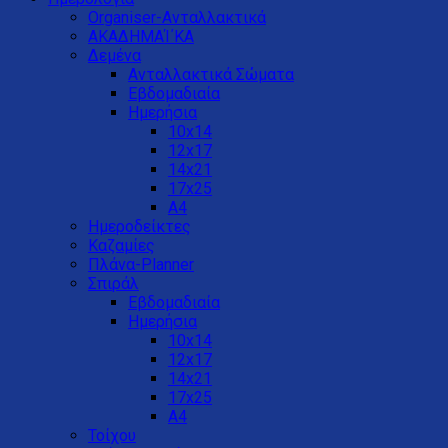
Organiser-Ανταλλακτικά
ΑΚΑΔΗΜΑΊ΄ΚΑ
Δεμένα
Ανταλλακτικά Σώματα
Εβδομαδιαία
Ημερήσια
10x14
12x17
14x21
17x25
Α4
Ημεροδείκτες
Καζαμίες
Πλάνα-Planner
Σπιράλ
Εβδομαδιαία
Ημερήσια
10x14
12x17
14x21
17x25
Α4
Τοίχου