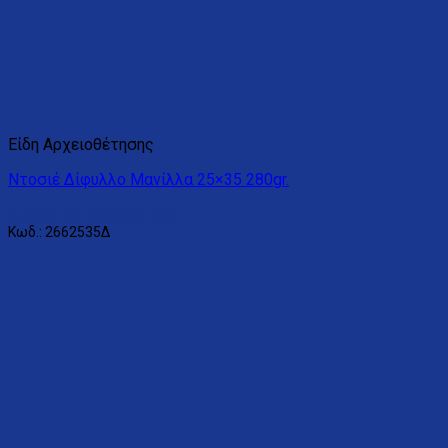
Είδη Αρχειοθέτησης
Ντοσιέ Δίφυλλο Μανίλλα 25×35 280gr.
Διαβάστε περισσότερα
Κωδ.: 2662535Δ