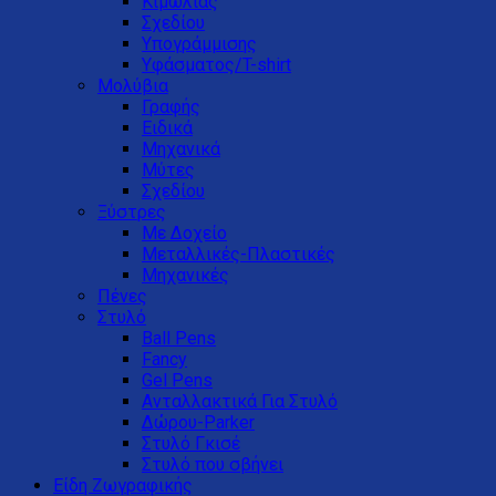
Κιμωλίας
Σχεδίου
Υπογράμμισης
Υφάσματος/T-shirt
Μολύβια
Γραφής
Ειδικά
Μηχανικά
Μύτες
Σχεδίου
Ξύστρες
Με Δοχείο
Μεταλλικές-Πλαστικές
Μηχανικές
Πένες
Στυλό
Ball Pens
Fancy
Gel Pens
Ανταλλακτικά Για Στυλό
Δώρου-Parker
Στυλό Γκισέ
Στυλό που σβήνει
Είδη Ζωγραφικής