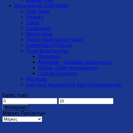
Χημικές- Ncr
Χειροτεχνίες-Είδη Hobby
Color Spray
Stickers
Ζάρια
Ζωγραφική
Μαγνητάκια
Πηλός-Πλαστελίνη-Γύψος
Σφραγιδάκια Παιδικά
Υλικά Χειροτεχνίας
Decoration
Αξεσουάρ - Εργαλεία Χειροτεχνίας
Κόλλες Glitter-Xρυσόσκονες
Πιστόλι Σιλικόνης
Φλογέρες
Χαρτόνια Χρωματιστά-Χαρτιά Χειροτεχνίας
Ευρος τιμης
Φιλτράρισμα
Μάρκες Προϊόντων