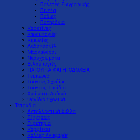
Παλέτες Ζωγραφικής
Πινέλα
Ποδιές
Ποτηράκια
Κασετίνες
Κηρομπογιές
Κιμωλίες
Λαδοπαστέλ
Μαρκαδόροι
Νεροχρώματα
Ξυλομπογιές
ΠΑΓΟΥΡΙΑ-ΦΑΓΗΤΟΔΟΧΕΙΑ
Τέμπερες
Τσάντες Σχεδίου
Τσάντες-Σακίδια
Χρώματα Λαδιού
Ψαλίδια Σχολικά
Τετράδια
Ανταλλακτικά Φύλλα
Εξηγήσεις
Ευρετήρια
Καρφίτσα
Κόλλες Αναφοράς