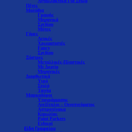
Ανταλλακτικά Για Στυλό
Πένες
Μολύβια
Γραφής
Μηχανικά
Σχεδίου
Μύτες
Γόμες
Λευκές
Χρωματιστές
Fancy
Σχεδίου
Ξύστρες
Μεταλλικές-Πλαστικές
Με Δοχείο
Μηχανικές
Διορθωτικά
Υγρό
Στυλό
Ταινία
Μαρκαδόροι
Υπογράμμισης
Ανεξίτηλοι – Οινοπνεύματος
Ασπροπίνακα
Κιμωλίας
Paint Parkers
Ειδικοί
Είδη Γραφείου