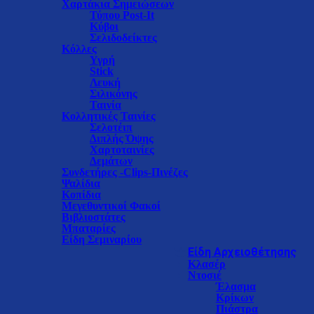
Χαρτάκια Σημειώσεων
Τύπου Post-It
Κύβοι
Σελιδοδείκτες
Κόλλες
Υγρή
Stick
Λευκή
Σιλικόνης
Ταινία
Κολλητικές Ταινίες
Σελοτέιπ
Διπλής Όψης
Χαρτοταινίες
Δεμάτων
Συνδετήρες -Clips-Πινέζες
Ψαλίδια
Κοπίδια
Μεγεθυντικοί Φακοί
Βιβλιοστάτες
Μπαταρίες
Είδη Σεμιναρίου
Είδη Αρχειοθέτησης
Κλασέρ
Ντοσιέ
Έλασμα
Κρίκων
Πιάστρα