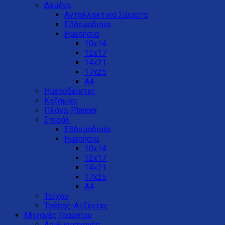
Δεμένα
Ανταλλακτικά Σώματα
Εβδομαδιαία
Ημερήσια
10x14
12x17
14x21
17x25
Α4
Ημεροδείκτες
Καζαμίες
Πλάνα-Planner
Σπιράλ
Εβδομαδιαία
Ημερήσια
10x14
12x17
14x21
17x25
Α4
Τοίχου
Τσέπης-Ατζέντες
Μηχανές Γραφείου
Αριθμομηχανές