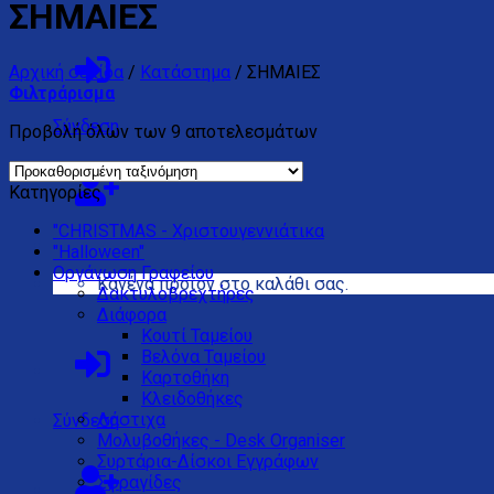
ΣΗΜΑΙΕΣ
Αρχική σελίδα
/
Κατάστημα
/
ΣΗΜΑΙΕΣ
Φιλτράρισμα
Σύνδεση
Προβολή όλων των 9 αποτελεσμάτων
Κατηγορίες
"CHRISTMAS - Χριστουγεννιάτικα
"Halloween"
Oργάνωση Γραφείου
Κανένα προϊόν στο καλάθι σας.
Δακτυλοβρεχτήρες
Διάφορα
Kουτί Ταμείου
Βελόνα Ταμείου
Καρτοθήκη
Κλειδοθήκες
Λάστιχα
Σύνδεση
Μολυβοθήκες - Desk Organiser
Συρτάρια-Δίσκοι Eγγράφων
Σφραγίδες