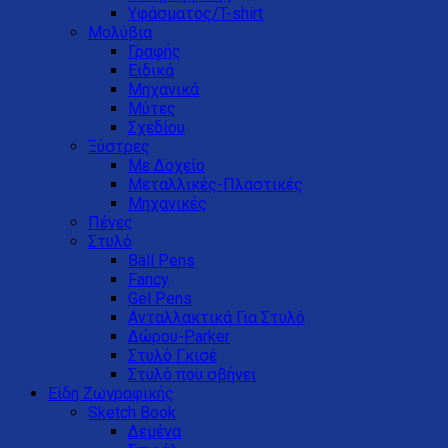
Υφάσματος/T-shirt
Μολύβια
Γραφής
Ειδικά
Μηχανικά
Μύτες
Σχεδίου
Ξύστρες
Με Δοχείο
Μεταλλικές-Πλαστικές
Μηχανικές
Πένες
Στυλό
Ball Pens
Fancy
Gel Pens
Ανταλλακτικά Για Στυλό
Δώρου-Parker
Στυλό Γκισέ
Στυλό που σβήνει
Είδη Ζωγραφικής
Sketch Book
Δεμένα