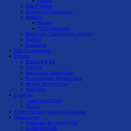
Σπιράλ
Είδη Σχεδίου
Εργαλεία Ζωγραφικής
Καμβάς
Λευκός
Προτυπωμένος
Κασετίνες Ζωγραφικής-Sketch
Πινέλα
Χρώματα
Είδη Συσκευασίας
Έντυπα
Βιβλία Κ.Φ.Α.Σ
Έντυπα
Καρτέλλες Λογιστικές
Καταστάσεις-Μισθωτήρια
Μπλοκ Εστιατορίου
Φυλλάδες
Ετικέτες
Laser/Inkjet/Copy
Χειρός
Ετικετογράφοι Χειρός & Ετικέτες
Ημερολόγια
Organiser-Ανταλλακτικά
ΑΚΑΔΗΜΑΊ΄ΚΑ