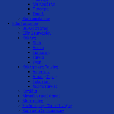
Με Κορδέλα
Πιάστρα
Σουπλ
Χαρτοφύλακες
Είδη Γραφείου
Βιβλιοστάτες
Είδη Σεμιναρίου
Κόλλες
Stick
Λευκή
Σιλικόνης
Ταινία
Υγρή
Κολλητικές Ταινίες
Δεμάτων
Διπλής Όψης
Σελοτέιπ
Χαρτοταινίες
Κοπίδια
Μεγεθυντικοί Φακοί
Μπαταρίες
Συνδετήρες -Clips-Πινέζες
Χαρτάκια Σημειώσεων