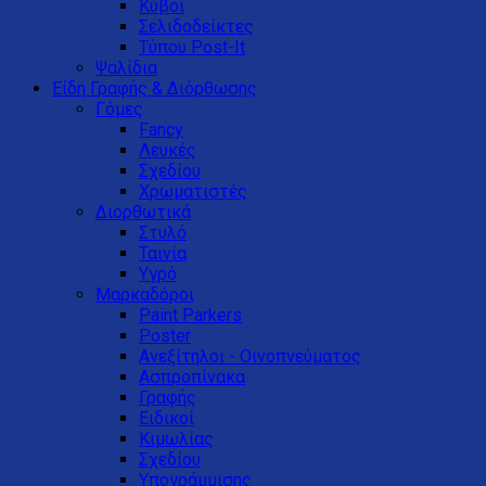
Κύβοι
Σελιδοδείκτες
Τύπου Post-It
Ψαλίδια
Είδη Γραφής & Διόρθωσης
Γόμες
Fancy
Λευκές
Σχεδίου
Χρωματιστές
Διορθωτικά
Στυλό
Ταινία
Υγρό
Μαρκαδόροι
Paint Parkers
Poster
Ανεξίτηλοι - Οινοπνεύματος
Ασπροπίνακα
Γραφής
Ειδικοί
Κιμωλίας
Σχεδίου
Υπογράμμισης