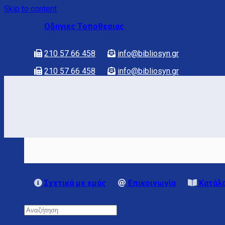
Skip to content
Οδηγιες Τοποθεσιας
Ωραριο λειτουργιας
210 57 66 458
info@bibliosyn.gr
210 57 66 458
info@bibliosyn.gr
Σχετικά με εμάς
Επικοινωνία
Κατάλο
×