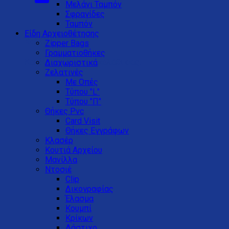
Μελάνι Ταμπόν
Σφραγίδες
Ταμπόν
Είδη Αρχειοθέτησης
Καλάθι
Zipper Bags
Γραμματιοθήκες
Κανένα προϊόν στο καλάθι σας.
Διαχωριστικά
Ζελατινές
Με Οπές
Τύπου "L"
Τύπου "Π"
Θήκες Pvc
Card Visit
Θήκες Εγγράφων
Κλασέρ
Κουτιά Αρχείου
Μανίλλα
Ντοσιέ
Clip
Δικογραφίας
Έλασμα
Κουμπί
Κρίκων
Λάστιχο